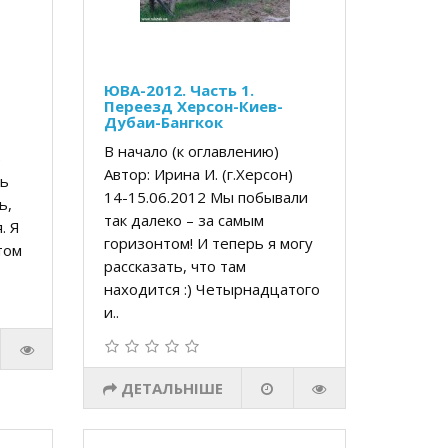
ЮВА-2012. Часть 1.
Переезд Херсон-Киев-
Дубаи-Бангкок
В начало (к оглавлению)
н)
Автор: Ирина И. (г.Херсон)
нь
14-15.06.2012 Мы побывали
ь,
так далеко – за самым
. Я
горизонтом! И теперь я могу
том
рассказать, что там
находится :) Четырнадцатого
и..
ДЕТАЛЬНІШЕ