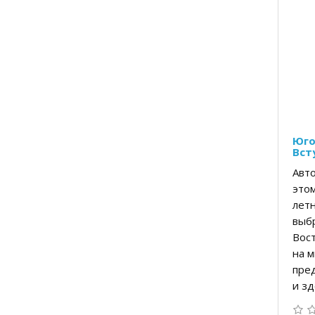
Юго
Вст
Авто
этом
лет
выб
Вост
на м
пре
и зд