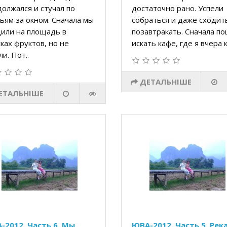
олжался и стучал по
достаточно рано. Успели
ьям за окном. Сначала мы
собраться и даже сходит
дили на площадь в
позавтракать. Сначала п
ках фруктов, но не
искать кафе, где я вчера к
и. Пот..
ДЕТАЛЬНІШЕ
ЕТАЛЬНІШЕ
-2012. Часть 6. Мы
ЮВА-2012. Часть 5. Река