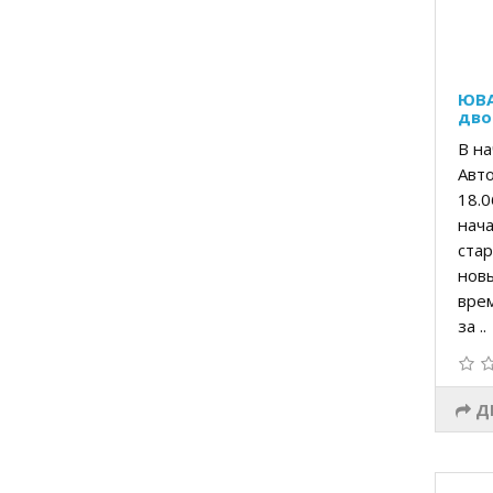
ЮВА
дво
В на
Авто
18.0
нача
стар
новы
врем
за ..
Д