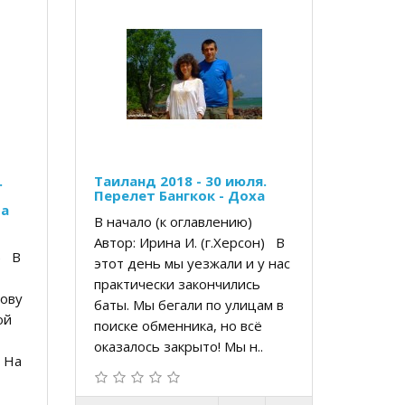
.
Таиланд 2018 - 30 июля.
Перелет Бангкок - Доха
да
В начало (к оглавлению)
Автор: Ирина И. (г.Херсон) В
н) В
этот день мы уезжали и у нас
практически закончились
лову
баты. Мы бегали по улицам в
ой
поиске обменника, но всё
оказалось закрыто! Мы н..
 На