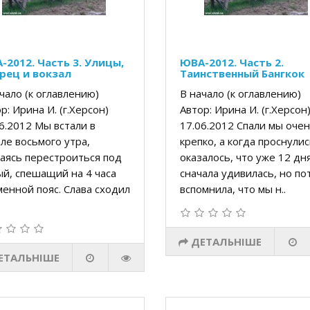
-2012. Часть 3. Улицы,
ЮВА-2012. Часть 2.
рец и вокзал
Таинственный Бангкок
чало (к оглавлению)
В начало (к оглавлению)
р: Ирина И. (г.Херсон)
Автор: Ирина И. (г.Херсо
6.2012 Мы встали в
17.06.2012 Спали мы оче
ле восьмого утра,
крепко, а когда проснулис
аясь перестроиться под
оказалось, что уже 12 дня
й, спешащий на 4 часа
сначала удивилась, но по
енной пояс. Слава сходил
вспомнила, что мы н..
ДЕТАЛЬНІШЕ
ЕТАЛЬНІШЕ