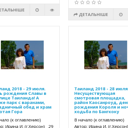
ЕТАЛЬНІШЕ
ДЕТАЛЬНІШЕ
ланд 2018 - 29 июля.
Таиланд 2018 - 28 июля
ь рождения Славы в
Несуществующая
лице Таиланда! А
смотровая площадка,
же парк с варанами,
район Каосанроуд, ден
здничный обед и храм
рождения Короля и но
отая Гора
ходьба по Бангкоку
чало (к оглавлению)
В начало (к оглавлению)
р: Ирина И. (г.Херсон) 29
Автор: Ирина И. (г.Херсо