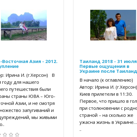
-Восточная Азия - 2012.
Таиланд 2018 - 31 июля
упление
Первые ощущения в
Украине после Таилан
р: Ирина И. (г.Херсон) В
В начало (к оглавлению)
 году для нашего
Автор: Ирина И. (г.Херсо
него путешествия были
Киев прилетели в 11:30.
раны страны ЮВА – Юго-
Первое, что пришло в го
очной Азии, и не смотря
при столкновении с родн
ножество запугиваний и
страной – на сколько же
дупреждений, мы живыми
ужасна жизнь в Украине…
о..
..