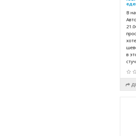
еде
В на
Авто
21.0
прос
хоте
шеве
в эт
стуча
Д