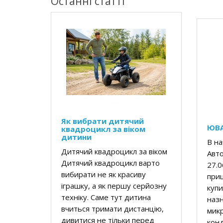
Останні статті
Як вибрати дитячий
ЮВА
квадроцикл за віком
дитини
В на
Дитячий квадроцикл за віком
Авто
Дитячий квадроцикл варто
27.0
вибирати не як красиву
приш
іграшку, а як першу серйозну
купи
техніку. Саме тут дитина
наз
вчиться тримати дистанцію,
микр
дивитися не тільки перед
конд