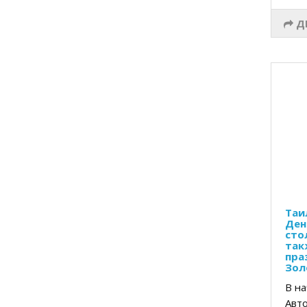
Д
Таи
Ден
сто
так
пра
Зол
В на
Авто