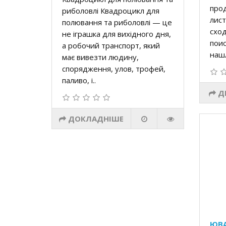
прод
риболовлі Квадроцикл для
лист
полювання та риболовлі — це
схо
не іграшка для вихідного дня,
поис
а робочий транспорт, який
нашл
має вивезти людину,
спорядження, улов, трофей,
паливо, і..
Д
ДОКЛАДНІШЕ
ЮВА