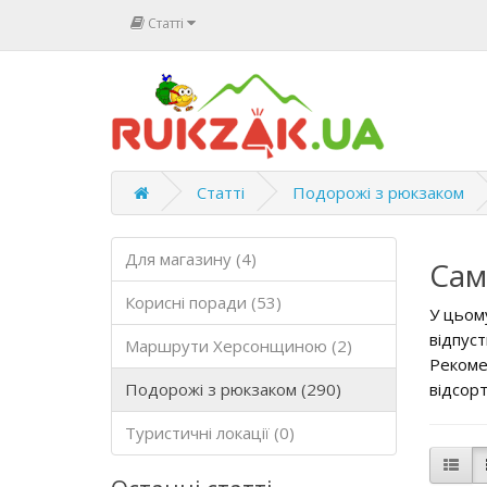
Статті
Статті
Подорожі з рюкзаком
Для магазину (4)
Сам
Корисні поради (53)
У цьому
відпустк
Маршрути Херсонщиною (2)
Рекоме
Подорожі з рюкзаком (290)
відсорт
Туристичні локації (0)