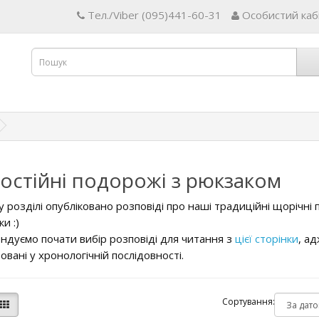
Тел./Viber (095)441-60-31
Особистий каб
остійні подорожі з рюкзаком
 розділі опубліковано розповіді про наші традиційні щорічні 
и :)
ндуємо почати вибір розповіді для читання з
цієї сторінки
, ад
овані у хронологічній послідовності.
Сортування: