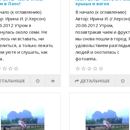
м в Лаос!
крыша и вагон
чало (к оглавлению)
В начало (к оглавлению)
р: Ирина И. (г.Херсон)
Автор: Ирина И. (г.Херсо
6.2012 Утром я
20.06.2012 Утром,
нулась около семи. Не
позавтракав чаем и фрукт
лось ни вставать, ни
мы снова пошли в город. 
литься, а только лежать
удовольствием разгляды
ом уюте и слушать, как
людей и охотилась с
..
фотоаппа..
ЕТАЛЬНІШЕ
ДЕТАЛЬНІШЕ