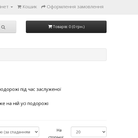
інет
Кошик
Оформлення замовлення
Товарів: 0 (0 грн.)
подорожі під час заслуженої
же на ній усі подорожі
На
сторінці: