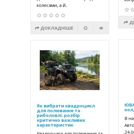
колесами, а й..
Д
ДОКЛАДНІШЕ
ЮВА
Як вибрати квадроцикл
кол
для полювання та
риболовлі: розбір
В на
критично важливих
характеристик
Авто
24.
Квадроцикл для полювання та