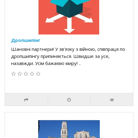
Дропшипінг
Шановні партнери! У зв'язку з війною, співпраця по
дропшипінгу припиняється. Швидше за усе,
назавжди. Усім бажаємо миру! ..