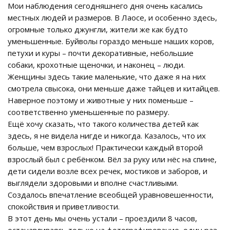
Мои наблюдения сегодняшнего дня очень касались
местных людей и размеров. В Лаосе, и особенно здесь,
огромные только джунгли, жители же как будто
уменьшенные. Буйволы гораздо меньше наших коров,
петухи и куры – почти декоративные, небольшие
собаки, крохотные щеночки, и наконец – люди.
Женщины здесь такие маленькие, что даже я на них
смотрела свысока, они меньше даже тайцев и китайцев.
Наверное поэтому и животные у них поменьше –
соответственно уменьшенные по размеру.
Ещё хочу сказать, что такого количества детей как
здесь, я не видела нигде и никогда. Казалось, что их
больше, чем взрослых! Практически каждый второй
взрослый был с ребёнком. Вёл за руку или нёс на спине,
дети сидели возле всех речек, мостиков и заборов, и
выглядели здоровыми и вполне счастливыми.
Создалось впечатление всеобщей уравновешенности,
спокойствия и приветливости.
В этот день мы очень устали – проездили 8 часов,
останавливаясь только на фотографирование, один раз