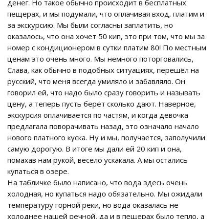
денег. Но такое обычно происходит в бесплатных
пещерах, и мы подумали, что оплачивая вход, платим и
за экскурсию. Мы были согласны заплатить, но
оказалось, что она хочет 50 кип, это при том, что мы за
номер с кондиционером в сутки платим 80! По местным
ценам это очень много. Мы немного поторговались,
Слава, как обычно в подобных ситуациях, перешёл на
русский, что меня всегда умиляло и забавляло. Он
говорил ей, что надо было сразу говорить и называть
цену, а теперь пусть берёт сколько дают. Наверное,
экскурсия оплачивается по частям, и когда девочка
предлагала поворачивать назад, это означало начало
нового платного куска. Ну и мы, получается, заполучили
самую дорогую. В итоге мы дали ей 20 кип и она,
помахав нам рукой, весело ускакала. А мы остались
купаться в озере.
На табличке было написано, что вода здесь очень
холодная, но купаться надо обязательно. Мы ожидали
температуру горной реки, но вода оказалась не
холоднее нашей речной, да и в пещерах было тепло, а