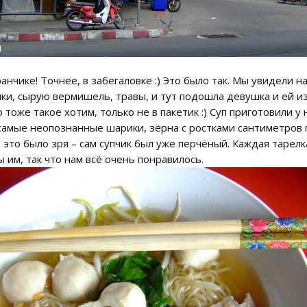
нчике! Точнее, в забегаловке :) Это было так. Мы увидели 
и, сырую вермишель, травы, и тут подошла девушка и ей из в
тоже такое хотим, только не в пакетик :) Суп приготовили у на
е самые неопознанные шарики, зёрна с ростками сантиметров 
 это было зря – сам супчик был уже перчёный. Каждая тарелка
 им, так что нам всё очень понравилось.