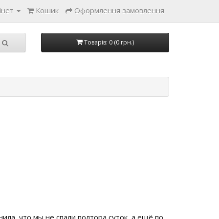
інет
Кошик
Оформлення замовлення
Товарів: 0 (0 грн.)
нила, что мы не спали полтора суток, а ещё по