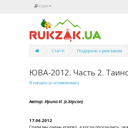
Статті
Статті
Подорожі з рюкзаком
ЮВА-2012. Часть 2. Таин
В начало (к оглавлению)
Автор: Ирина И. (г.Херсон)
17.06.2012
Спали мы очень крепко, а когда проснулись, ока