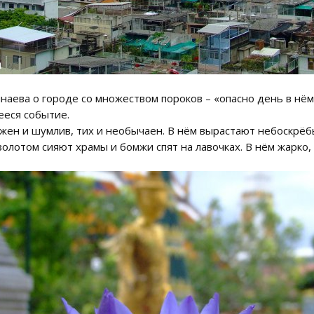
инаева о городе со множеством пороков – «опасно день в нё
ееся событие.
жен и шумлив, тих и необычаен. В нём вырастают небоскрёбы
лотом сияют храмы и бомжи спят на лавочках. В нём жарко, 