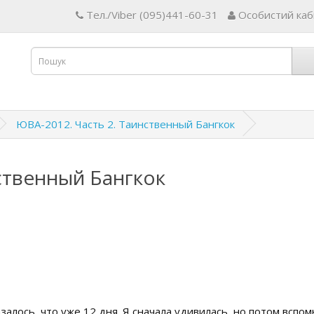
Тел./Viber (095)441-60-31
Особистий каб
ЮВА-2012. Часть 2. Таинственный Бангкок
ственный Бангкок
залось, что уже 12 дня. Я сначала удивилась, но потом вспом