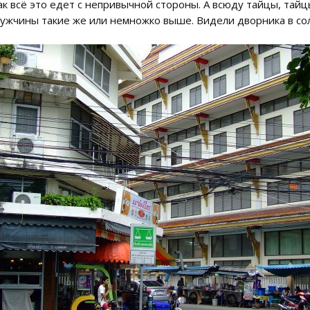
ак всё это едет с непривычной стороны. А всюду тайцы, тай
ужчины такие же или немножко выше. Видели дворника в со