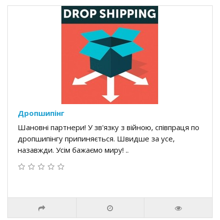
Дропшипінг
Шановні партнери! У зв'язку з війною, співпраця по
дропшипінгу припиняється. Швидше за усе,
назавжди. Усім бажаємо миру! ..