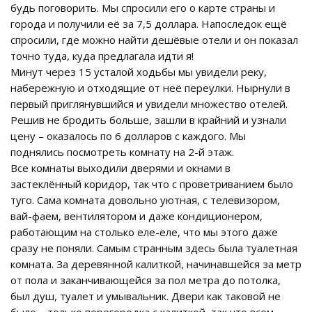
будь поговорить. Мы спросили его о карте страны и
города и получили её за 7,5 доллара. Напоследок ещё
спросили, где можно найти дешёвые отели и он показал
точно туда, куда предлагала идти я!
Минут через 15 усталой ходьбы мы увидели реку,
набережную и отходящие от неё переулки. Нырнули в
первый приглянувшийся и увидели множество отелей.
Решив не бродить больше, зашли в крайний и узнали
цену – оказалось по 6 долларов с каждого. Мы
поднялись посмотреть комнату на 2-й этаж.
Все комнаты выходили дверями и окнами в
застеклённый коридор, так что с проветриванием было
туго. Сама комната довольно уютная, с телевизором,
вай-фаем, вентилятором и даже кондиционером,
работающим на столько еле-еле, что мы этого даже
сразу не поняли. Самым странным здесь была туалетная
комната. За деревянной калиткой, начинавшейся за метр
от пола и заканчивающейся за пол метра до потолка,
был душ, туалет и умывальник. Двери как таковой не
было – только перегородка с калиткой, так что всем