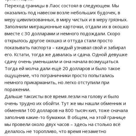
Переход границы в Лаос состоял в следующем. Мы
оказались под навесом возле небольших будочек, в
меру цивилизованных, в миру чистых и в меру грязных.
Заполнили миграционные карточки, отдали их в окошко
вместе с 30 долларами и немного подождали. Скоро
открылось другое окошко и оттуда стали просто
показывать паспорта – каждый узнавал свой и забирал
его. Кстати, тогда же давалась и сдача. Одной девушке
сдачу очень уменьшили и она начала возмущаться.
Тогда ей молча дали ещё 20 долларов и было такое
ощущение, что пограничники просто попытались
немного прикарманить, но легко отступили при
поражении.
Дальше таксисты всё время лезли на голову и было
очень трудно их обойти. Тут же мы нашли обменник и
обменяли 100 долларов на 800 тысяч кип, тоже сначала
заполнив какие-то бумажки. В общем, на этой границе
мы провели около двух часов – здесь на столько всё
делалось не торопливо, что время незаметно