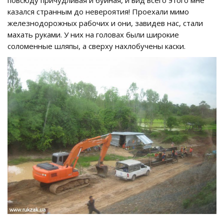
повсюду причудливая и буйная, и вид всего этого мне
казался странным до невероятия! Проехали мимо
железнодорожных рабочих и они, завидев нас, стали
махать руками. У них на головах были широкие
соломенные шляпы, а сверху нахлобучены каски.