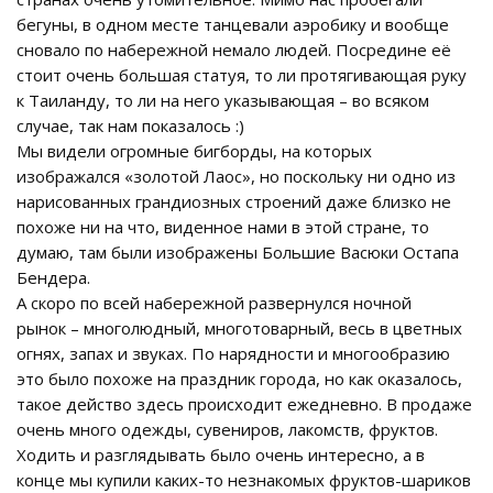
бегуны, в одном месте танцевали аэробику и вообще
сновало по набережной немало людей. Посредине её
стоит очень большая статуя, то ли протягивающая руку
к Таиланду, то ли на него указывающая – во всяком
случае, так нам показалось :)
Мы видели огромные бигборды, на которых
изображался «золотой Лаос», но поскольку ни одно из
нарисованных грандиозных строений даже близко не
похоже ни на что, виденное нами в этой стране, то
думаю, там были изображены Большие Васюки Остапа
Бендера.
А скоро по всей набережной развернулся ночной
рынок – многолюдный, многотоварный, весь в цветных
огнях, запах и звуках. По нарядности и многообразию
это было похоже на праздник города, но как оказалось,
такое действо здесь происходит ежедневно. В продаже
очень много одежды, сувениров, лакомств, фруктов.
Ходить и разглядывать было очень интересно, а в
конце мы купили каких-то незнакомых фруктов-шариков