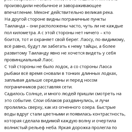
производили необычное и завораживающее
впечатление. Меконг действительно великая река.
На другой стороне видны пограничные пункты
Таиланда – они расположены часто, чуть ли не каждые
пол километра. А с этой стороны нет ничего – кто
боится, тот и охраняет свой берег. Лаосу, по-видимому,
всё равно, будут ли забегать к нему тайцы, а более
развитому Таиланду явно не хочется видеть у себя
провинциальный Лаос.
С той стороны не было лодок, а со стороны Лаоса
рыбаки всё время сновали в тонких длинных лодках,
заплывая дальше середины и перед носом
пограничников расставляя сети.
Садилось Солнце, и много людей пришли смотреть на
это событие. Слои облаков раздвинулись, и лучи
пролились сверху, как из огненного озера. Быстрые
воды вдруг стали цветными и появилась контрастность,
которая сделала видимой каждую волну и очертила
волнистый рельеф неба. Яркая дорожка пролегла по