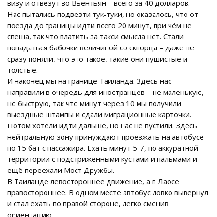
визу и отвезут во Вьентьян – всего за 40 долларов.
Нас пытались подвезти тук-туки, но оказалось, что от
поезда до границы идти всего 20 минут, при чём не
спеша, так что платить за такси смысла нет. Стали
попадаться бабочки величиной со скворца – даже не
сразу поняли, что это такое, такие они пушистые и
толстые.
И наконец мы на границе Таиланда. Здесь нас
направили в очередь для иностранцев – не маленькую,
но быструю, так что минут через 10 мы получили
выездные штампы и сдали миграционные карточки.
Потом хотели идти дальше, но нас не пустили. Здесь
нейтральную зону принуждают проезжать на автобусе –
по 15 бат с пассажира. Ехать минут 5-7, по аккуратной
территории с подстриженными кустами и пальмами и
ещё переехали Мост Дружбы.
В Таиланде левостороннее движение, а в Лаосе
правостороннее. В одном месте автобус ловко вывернул
и стал ехать по правой стороне, легко сменив
ориентацию.