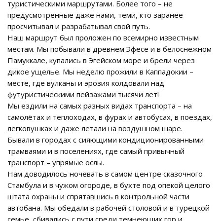
туристическими маршрутами. Более того – не
предусмотренные даже нами, теми, кто заранее
просчитывал и разрабатывал свой путь.
Наш маршрут был проложен по всемирно известным
местам. Мы побывали в древнем Эфесе и в белоснежном
Памуккале, купались в Эгейском море и брели через
дикое ущелье. Мы неделю прожили в Каппадокии –
месте, где вулканы и эрозия колдовали над
футуристическими пейзажами тысячи лет!
Мы ездили на самых разных видах транспорта – на
самолётах и теплоходах, в фурах и автобусах, в поездах,
легковушках и даже летали на воздушном шаре.
Бывали в городах с сияющими кондиционированными
трамваями и в поселениях, где самый привычный
транспорт – упрямые ослы.
Нам доводилось ночёвать в самом центре сказочного
Стамбула и в чужом огороде, в бухте под опекой целого
штата охраны и спрятавшись в контрольной части
автобана. Мы обедали в рабочей столовой и в турецкой
семье, сбивались с пути среди темнеющих гор и