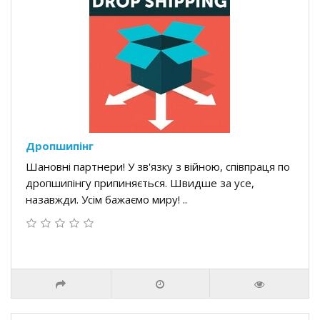
Дропшипінг
Шановні партнери! У зв'язку з війною, співпраця по
дропшипінгу припиняється. Швидше за усе,
назавжди. Усім бажаємо миру! ..