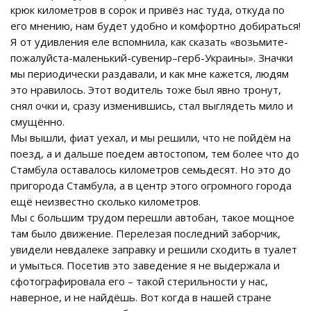
крюк километров в сорок и привёз нас туда, откуда по
его мнению, нам будет удобно и комфортно добираться!
Я от удивления еле вспомнила, как сказать «возьмите-
пожалуйста-маленький-сувенир–герб-Украины». Значки
мы периодически раздавали, и как мне кажется, людям
это нравилось. Этот водитель тоже был явно тронут,
снял очки и, сразу изменившись, стал выглядеть мило и
смущённо.
Мы вышли, фиат уехал, и мы решили, что не пойдём на
поезд, а и дальше поедем автостопом, тем более что до
Стамбула оставалось километров семьдесят. Но это до
пригорода Стамбула, а в центр этого огромного города
ещё неизвестно сколько километров.
Мы с большим трудом перешли автобан, такое мощное
там было движение. Перелезая последний заборчик,
увидели невдалеке заправку и решили сходить в туалет
и умыться. Посетив это заведение я не выдержала и
сфотографировала его – такой стерильности у нас,
наверное, и не найдёшь. Вот когда в нашей стране