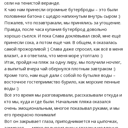
сели на тенистой веранде.
К чаю нам принесли огромные бутерброды – это были
половинки батона с щедро напихнутым внутрь сыром :)
Пожалев, что позавтракали, мы принялись за угощение.
Правда, после часа купания бутерброд довольно
хорошо съелся. И пока Слава доклёвывал свой, мне ещё
принесли сока, а потом ещё чая. В общем, я оказалась
самой прожорливой :) Слава даже спросил, как всё в меня
влазит, а я ответила, что меня море утоптало :)
Итак, пройдя на пляж за одну лиру, мы получили ночлег,
а выпитый вчера чай обернулся плотным завтраком :)
Кроме того, нам ещё дали с собой по бутылке воды –
восточное гостеприимство бурило, как морские пенные
воды :)
Всё это время мы разговаривали, рассказывали откуда и
кто мы, куда и где были. Начальник пляжа оказался
очень эмоциональным, многое показывал руками, и мы
его прекрасно понимали!
Вот он закрывает глаза, приподнимается на цыпочках,
замирает........ мягко подносит руку к глазам и медленно