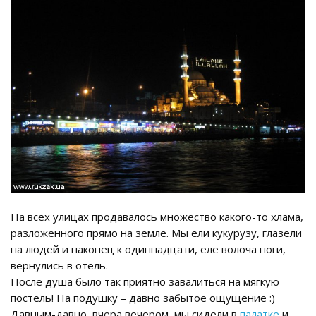
На всех улицах продавалось множество какого-то хлама,
разложенного прямо на земле. Мы ели кукурузу, глазели
на людей и наконец к одиннадцати, еле волоча ноги,
вернулись в отель.
После душа было так приятно завалиться на мягкую
постель! На подушку – давно забытое ощущение :)
Давным-давно, вчера вечером, мы сидели в
палатке
и