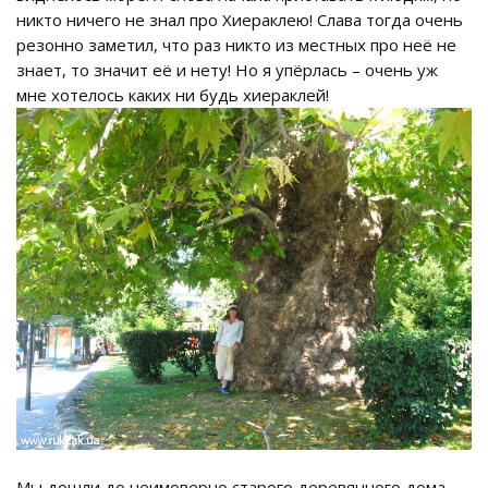
никто ничего не знал про Хиераклею! Слава тогда очень
резонно заметил, что раз никто из местных про неё не
знает, то значит её и нету! Но я упёрлась – очень уж
мне хотелось каких ни будь хиераклей!
Мы дошли до неимоверно старого деревянного дома,