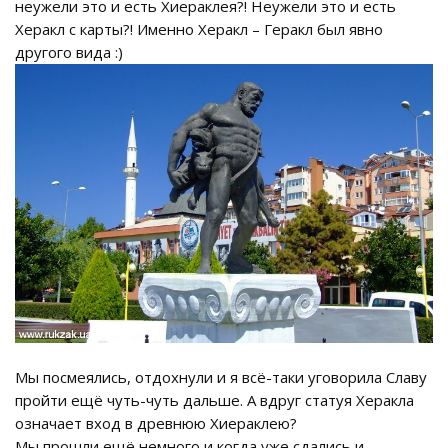
неужели это и есть Хиераклея?! Неужели это и есть
Херакл с карты?! Именно Херакл – Геракл был явно
другого вида :)
Мы посмеялись, отдохнули и я всё-таки уговорила Славу
пройти ещё чуть-чуть дальше. А вдруг статуя Херакла
означает вход в древнюю Хиераклею?
Мы прошли ещё немного и когда уже сдались и