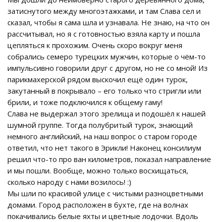
затиснутого между многоэтажками, и там Слава сел и
сказал, чтобы я сама шла и узнавала. Не знаю, на что он
рассчитывал, но я с готовностью взяла карту и пошла
цепляться к прохожим. Очень скоро вокруг меня
собрались семеро турецких мужчин, которые о чём-то
импульсивно говорили друг с другом, но не со мной! Из
парикмахерской рядом выскочил ещё один турок,
закутанный в покрывало – его только что стригли или
брили, и тоже подключился к общему гаму!
Слава не выдержал этого зрелища и подошёл к нашей
шумной группе. Тогда полубритый турок, знающий
немного английский, на наш вопрос о старом городе
ответил, что нет такого в Эрикли! Наконец консилиум
решил что-то про ван километров, показал направление
и мы пошли. Вообще, можно только восхищаться,
сколько народу с нами возилось! :)
Мы шли по красивой улице с чистыми разноцветными
домами. Город расположен в бухте, где на волнах
покачивались белые яхты и цветные лодочки. Вдоль