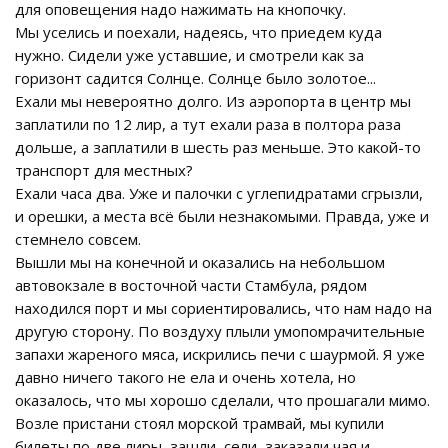
для оповещения надо нажимать на кнопочку.
Мы уселись и поехали, надеясь, что приедем куда
нужно. Сидели уже уставшие, и смотрели как за
горизонт садится Солнце. Солнце было золотое...
Ехали мы невероятно долго. Из аэропорта в центр мы
заплатили по 12 лир, а тут ехали раза в полтора раза
дольше, а заплатили в шесть раз меньше. Это какой-то
транспорт для местных?
Ехали часа два. Уже и палочки с углепидратами сгрызли,
и орешки, а места всё были незнакомыми. Правда, уже и
стемнело совсем.
Вышли мы на конечной и оказались на небольшом
автовокзале в восточной части Стамбула, рядом
находился порт и мы сориентировались, что нам надо на
другую сторону. По воздуху плыли умопомрачительные
запахи жареного мяса, искрились печи с шаурмой. Я уже
давно ничего такого не ела и очень хотела, но
оказалось, что мы хорошо сделали, что прошагали мимо.
Возле пристани стоял морской трамвай, мы купили
билеты по две лиры, зашли, сели, заказали чая и