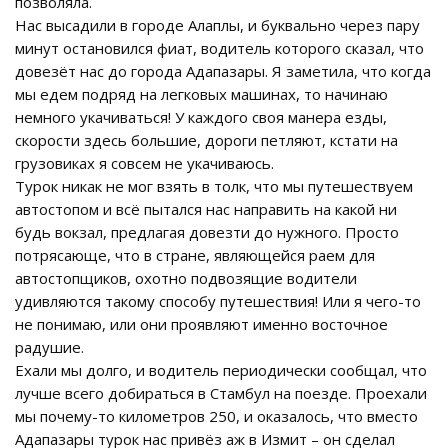
позволяла.
Нас высадили в городе Алаплы, и буквально через пару
минут остановился фиат, водитель которого сказал, что
довезёт нас до города Адапазары. Я заметила, что когда
мы едем подряд на легковых машинах, то начинаю
немного укачиваться! У каждого своя манера езды,
скорости здесь большие, дороги петляют, кстати на
грузовиках я совсем не укачиваюсь.
Турок никак не мог взять в толк, что мы путешествуем
автостопом и всё пытался нас направить на какой ни
будь вокзал, предлагая довезти до нужного. Просто
потрясающе, что в стране, являющейся раем для
автостопщиков, охотно подвозящие водители
удивляются такому способу путешествия! Или я чего-то
не понимаю, или они проявляют именно восточное
радушие.
Ехали мы долго, и водитель периодически сообщал, что
лучше всего добираться в Стамбул на поезде. Проехали
мы почему-то километров 250, и оказалось, что вместо
Адапазары турок нас привёз аж в Измит – он сделал