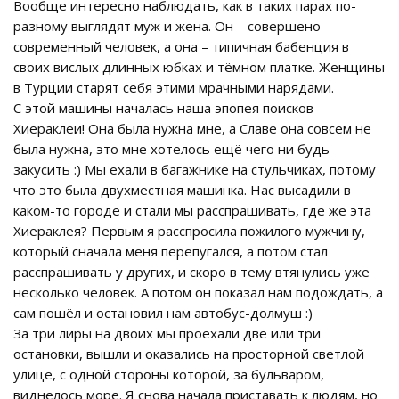
Вообще интересно наблюдать, как в таких парах по-
разному выглядят муж и жена. Он – совершено
современный человек, а она – типичная бабенция в
своих вислых длинных юбках и тёмном платке. Женщины
в Турции старят себя этими мрачными нарядами.
С этой машины началась наша эпопея поисков
Хиераклеи! Она была нужна мне, а Славе она совсем не
была нужна, это мне хотелось ещё чего ни будь –
закусить :) Мы ехали в багажнике на стульчиках, потому
что это была двухместная машинка. Нас высадили в
каком-то городе и стали мы расспрашивать, где же эта
Хиераклея? Первым я расспросила пожилого мужчину,
который сначала меня перепугался, а потом стал
расспрашивать у других, и скоро в тему втянулись уже
несколько человек. А потом он показал нам подождать, а
сам пошёл и остановил нам автобус-долмуш :)
За три лиры на двоих мы проехали две или три
остановки, вышли и оказались на просторной светлой
улице, с одной стороны которой, за бульваром,
виднелось море. Я снова начала приставать к людям, но