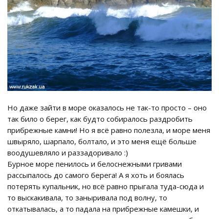
Но даже зайти в море оказалось не так-то просто – оно
так било о берег, как будто собиралось раздробить
прибрежные камни! Но я всё равно полезла, и море меня
швыряло, шарпало, болтало, и это меня ещё больше
воодушевляло и раззадоривало :)
Бурное море пенилось и белоснежными гривами
рассыпалось до самого берега! А я хоть и боялась
потерять купальник, но всё равно прыгала туда-сюда и
то выскакивала, то заныривала под волну, то
откатывалась, а то падала на прибрежные камешки, и