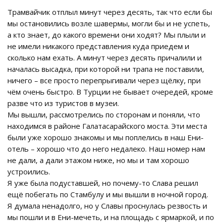
Трамвайчик отплыл минут через десять, так что если бы
мы остановились возле шавермы, могли бы и не успеть,
а кто знает, до какого времени они ходят? Мы плыли и
не имели никакого представления куда приедем и
сколько нам ехать. А минут через десять причалили и
началась высадка, при которой ни трапа не поставили,
ничего – все просто перепрыгивали через щёлку, при
чём очень быстро. В Турции не бывает очередей, кроме
разве что из туристов в музеи.
Мы вышли, рассмотрелись по сторонам и поняли, что
находимся в районе Галатасарайского моста. Эти места
были уже хорошо знакомы и мы поплелись в наш Ени-
отель – хорошо что до него недалеко. Наш номер нам
не дали, а дали этажом ниже, но мы и там хорошо
устроились.
Я уже была подуставшей, но почему-то Слава решил
ещё побегать по Стамбулу и мы вышли в ночной город.
Я думала ненадолго, но у Славы проснулась резвость и
мы пошли и в Ени-мечеть, и на площадь с ярмаркой, и по