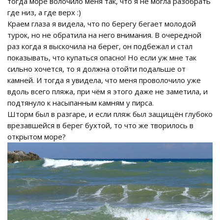
тогда море волочило меня так, что я не могла разобрать
где низ, а где верх :)
Краем глаза я видела, что по берегу бегает молодой
турок, но не обратила на него внимания. В очередной
раз когда я выскочила на берег, он подбежал и стал
показывать, что купаться опасно! Но если уж мне так
сильно хочется, то я должна отойти подальше от
камней. И тогда я увидела, что меня проволочило уже
вдоль всего пляжа, при чём я этого даже не заметила, и
подтянуло к насыпанным камням у пирса.
Шторм был в разгаре, и если пляж был защищён глубоко
врезавшейся в берег бухтой, то что же творилось в
открытом море?