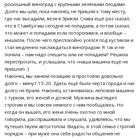
роскошный виноград с крупными зелёными плодами.
Долго мы шли, пока наконец не пришли к тому месту,
где нас высадили, везя в Эрикли. Слава ещё раз сказал,
что в Стамбул мы сегодня не попадаем, а потом сказал,
что может и попадаем если поторопимся, и вообще –
иншалла. После чего преспокойно уселся под кустиком и
стал медленно наслаждаться виноградом. Я так и не
поняла – нам надо спешить или не попадаем? Решила
переспросить, и услышала, что «наша машина ещё не
пришла!» :)
Наконец мы заняли позицию и простояли довольно
долго – минут 15-20. Здесь ещё была черта города и нас
долго не брали. Наконец остановилась легковая машина
с турком, его женой и дочкой. Мужчина выглядел
строгим и мы совсем немного с ним пообщались. Но
когда он вышел, его жена очень охотно со мной
говорила, расспрашивала и слушала, удивляясь, что мы
путешествуем автостопом. Видать, в этой семье строгий
порядок – при муже она себе радости общения не