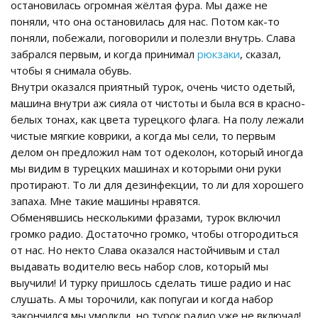
остановилась огромная жёлтая фура. Мы даже не
поняли, что она остановилась для нас. Потом как-то
поняли, побежали, поговорили и полезли внутрь. Слава
забрался первым, и когда принимал
рюкзаки
, сказал,
чтобы я снимала обувь.
Внутри оказался приятный турок, очень чисто одетый,
машина внутри аж сияла от чистоты и была вся в красно-
белых тонах, как цвета турецкого флага. На полу лежали
чистые мягкие коврики, а когда мы сели, то первым
делом он предложил нам тот одеколон, который иногда
мы видим в турецких машинах и которыми они руки
протирают. То ли для дезинфекции, то ли для хорошего
запаха. Мне такие машины нравятся.
Обменявшись несколькими фразами, турок включил
громко радио. Достаточно громко, чтобы отгородиться
от нас. Но некто Слава оказался настойчивым и стал
выдавать водителю весь набор слов, который мы
выучили! И турку пришлось сделать тише радио и нас
слушать. А мы торочили, как попугаи и когда набор
закончился мы умолкли, но турок радио уже не включал!