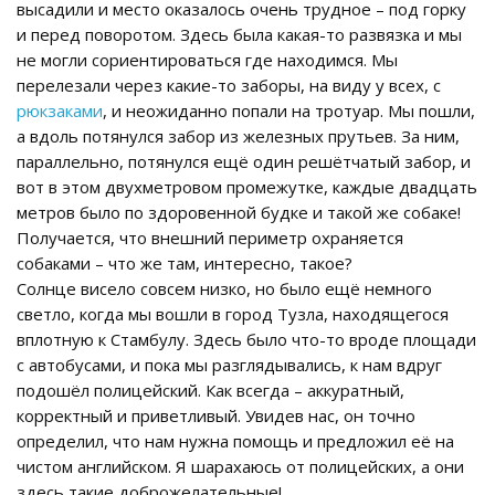
высадили и место оказалось очень трудное – под горку
и перед поворотом. Здесь была какая-то развязка и мы
не могли сориентироваться где находимся. Мы
перелезали через какие-то заборы, на виду у всех, с
рюкзаками
, и неожиданно попали на тротуар. Мы пошли,
а вдоль потянулся забор из железных прутьев. За ним,
параллельно, потянулся ещё один решётчатый забор, и
вот в этом двухметровом промежутке, каждые двадцать
метров было по здоровенной будке и такой же собаке!
Получается, что внешний периметр охраняется
собаками – что же там, интересно, такое?
Солнце висело совсем низко, но было ещё немного
светло, когда мы вошли в город Тузла, находящегося
вплотную к Стамбулу. Здесь было что-то вроде площади
с автобусами, и пока мы разглядывались, к нам вдруг
подошёл полицейский. Как всегда – аккуратный,
корректный и приветливый. Увидев нас, он точно
определил, что нам нужна помощь и предложил её на
чистом английском. Я шарахаюсь от полицейских, а они
здесь такие доброжелательные!