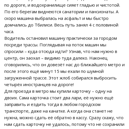
по дороге, и водохранилище сияет гладью и чистотой.
По его берегам виднеются санатории и пансионаты. А
скоро машина выбралась на асфальт и мы быстро
домчались до Тбилиси. Весь путь занял 4 с половиной
часа.
Водитель остановил машину практически за городом
посреди трассы. Поглядывая на поток машин мы
спросили – куда отсюда идти? Узнав, что нам нужно в
центр, он заохал – видимо туда далеко. Наконец
сговорились, что он довезёт нас до ближайшего метро и
после этого ещё минут 15 мы ехали по шумной
загруженной трассе. Этот жлоб собирался выбросить
четырёх иностранцев на дороге!
Для проезда в метро мы купили карточку – одну на
двоих. Сама карточка стоит два лари, её нужно ещё
заправить и ездить тогда в любом городском
транспорте, даже на канатке. А когда она станет не
нужна, можно сдать её обратно в кассу. Сразу скажу, что
нам сдать карточку не удалось, потому что не сохранили