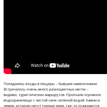
Попадались входы в пещеры – бывшие каменоломни.
Встречалось очень много разноцветных меток –
видимо, туристических маршрутов. Проехали огромное
водохранилище с чистой сине-зелёной водой. Камни и
земля, которую несут горные реки, где-то осаждаются