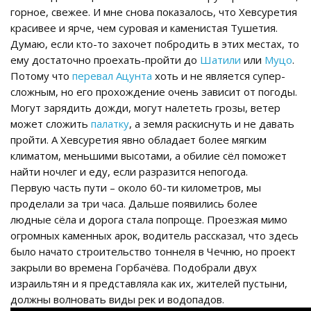
горное, свежее. И мне снова показалось, что Хевсуретия
красивее и ярче, чем суровая и каменистая Тушетия.
Думаю, если кто-то захочет побродить в этих местах, то
ему достаточно проехать-пройти до
Шатили
или
Муцо
.
Потому что
перевал Ацунта
хоть и не является супер-
сложным, но его прохождение очень зависит от погоды.
Могут зарядить дожди, могут налететь грозы, ветер
может сложить
палатку
, а земля раскиснуть и не давать
пройти. А Хевсуретия явно обладает более мягким
климатом, меньшими высотами, а обилие сёл поможет
найти ночлег и еду, если разразится непогода.
Первую часть пути – около 60-ти километров, мы
проделали за три часа. Дальше появились более
людные сёла и дорога стала попроще. Проезжая мимо
огромных каменных арок, водитель рассказал, что здесь
было начато строительство тоннеля в Чечню, но проект
закрыли во времена Горбачёва. Подобрали двух
израильтян и я представляла как их, жителей пустыни,
должны волновать виды рек и водопадов.