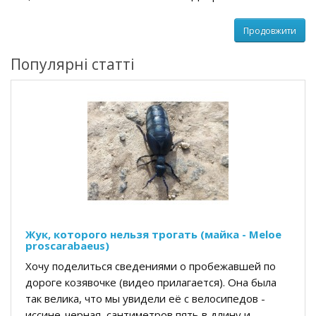
Продовжити
Популярні статті
Жук, которого нельзя трогать (майка - Meloe
proscarabaeus)
Хочу поделиться сведениями о пробежавшей по
дороге козявочке (видео прилагается). Она была
так велика, что мы увидели её с велосипедов -
иссине-черная, сантиметров пять в длину и -