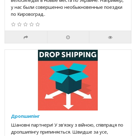
велосипедах в новые места по Украине. Например,
у нас были совершенно необыкновенные поездки
по Кировоград..
Дропшипінг
Шановні партнери! У зв'язку з війною, співпраця по
дропшипінгу припиняється. Швидше за усе,