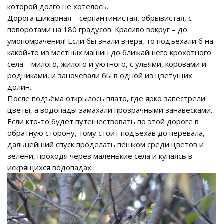
которой долго не хотелось.
Дорога шикарная – серпантинистая, обрывистая, с
поворотами на 180 градусов. Красиво вокруг – до
умопомрачения! Если бы знали вчера, то подъехали б на
какой-то из местных машин до ближайшего крохотного
села – милого, жилого и уютного, с ульями, коровами и
родниками, и заночевали бы в одной из цветущих
долин.
После подъёма открылось плато, где ярко запестрели
цветы, а водопады замахали прозрачными занавесками.
Если кто-то будет путешествовать по этой дороге в
обратную сторону, тому стоит подъехав до перевала,
дальнейший спуск проделать пешком среди цветов и
зелени, проходя через маленькие сёла и купаясь в
искрящихся водопадах.