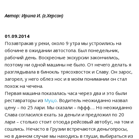
Автор: Ирина И. (г.Херсон)
01.09.2014
Позавтракав у реки, около 9 утра мы устроились на
обочине в ожидании автостопа. Был понедельник,
рабочий день. Воскресные экскурсии закончились,
поэтому ни одной машины не было. От нечего делать я
разглядывала в бинокль трясохвосток и Славу. Он зарос,
загорел, у него облез нос и в моём понимании он стал
похож на чечена.
Первая машина показалась часа через два и это были
реставраторы из
Муцо
. Водитель неожиданно назвал
цену – по 25 лари. Мы сказали – пффф…. Но неожиданно
Слава согласился ехать за деньги и предложил по 20
лари – столько стоит отсюда рейсовый автобус, на том и
сошлись. Нечасто в Грузии встречаются деньгопросы,
но в данном случае мы находись в глуши, выбираться из