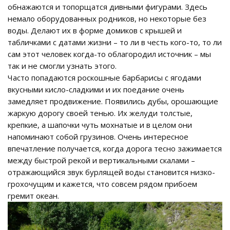
обнажаются и топорщатся дивными фигурами. Здесь
немало оборудованных родников, но некоторые без
воды. Делают их в форме домиков с крышей и
табличками с датами жизни – то ли в честь кого-то, то ли
сам этот человек когда-то облагородил источник – мы
так и не смогли узнать этого.
Часто попадаются роскошные барбарисы с ягодами
вкусными кисло-сладкими и их поедание очень
замедляет продвижение. Появились дубы, орошающие
жаркую дорогу своей тенью. Их желуди толстые,
крепкие, а шапочки чуть мохнатые и в целом они
напоминают собой грузинов. Очень интересное
впечатление получается, когда дорога тесно зажимается
между быстрой рекой и вертикальными скалами –
отражающийся звук бурлящей воды становится низко-
грохочущим и кажется, что совсем рядом прибоем
гремит океан.