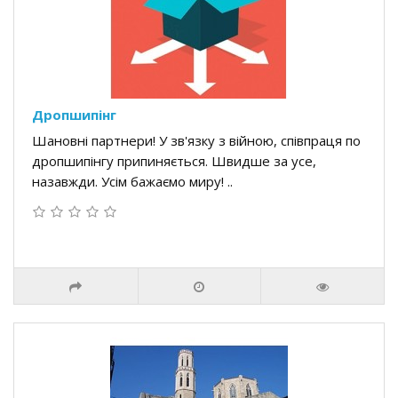
Дропшипінг
Шановні партнери! У зв'язку з війною, співпраця по
дропшипінгу припиняється. Швидше за усе,
назавжди. Усім бажаємо миру! ..