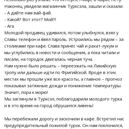
Наконец увидели магазинчик Турксэла, зашли и сказали:
- А дайте нам вай-фай.
- Какой? Вот этот? Мой?!
- Ага.
Молодой продавец удивился, потом улыбнулся, взял у
Славы телефон и ввёл пароль. Устроились мы рядом – за
столиками при кафе. Слава принёс чай и рахат-лукум и
мы углубились в новости и сообщения, а пока читали и
писали, на городок двигалась чёрная туча.
Нам нужно было решать – переезжать на Ликийскую
тропу или дальше идти по Фригийской. Вроде в этих
местах мы прошли уже все красоты, а главное – прогноз
показывал затяжные дожди и понижение температуры.
Значит, пора к морю!
Мы заглянули в Турксэл, поблагодарили молодого турка
и в это время на город обрушился ливень!
Мы перебежали дорогу и заскочили в кафе. Встретил нас
предупредительный пожилой турок. Он нам поклонился,