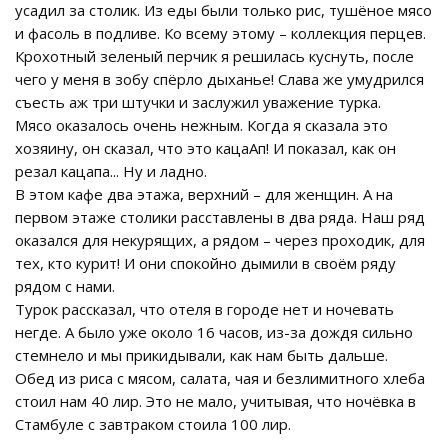
усадил за столик. Из еды были только рис, тушёное мясо
и фасоль в подливе. Ко всему этому – коллекция перцев.
Крохотный зеленый перчик я решилась куснуть, после
чего у меня в зобу спёрло дыханье! Слава же умудрился
съесть аж три штучки и заслужил уважение турка.
Мясо оказалось очень нежным. Когда я сказала это
хозяину, он сказал, что это кацаАп! И показал, как он
резал кацапа... Ну и ладно.
В этом кафе два этажа, верхний – для женщин. А на
первом этаже столики расставлены в два ряда. Наш ряд
оказался для некурящих, а рядом – через проходик, для
тех, кто курит! И они спокойно дымили в своём ряду
рядом с нами.
Турок рассказал, что отеля в городе нет и ночевать
негде. А было уже около 16 часов, из-за дождя сильно
стемнело и мы прикидывали, как нам быть дальше.
Обед из риса с мясом, салата, чая и безлимитного хлеба
стоил нам 40 лир. Это не мало, учитывая, что ночёвка в
Стамбуле с завтраком стоила 100 лир.