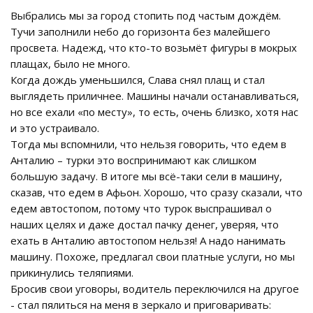
Выбрались мы за город стопить под частым дождём.
Тучи заполнили небо до горизонта без малейшего
просвета. Надежд, что кто-то возьмёт фигуры в мокрых
плащах, было не много.
Когда дождь уменьшился, Слава снял плащ и стал
выглядеть приличнее. Машины начали останавливаться,
но все ехали «по месту», то есть, очень близко, хотя нас
и это устраивало.
Тогда мы вспомнили, что нельзя говорить, что едем в
Анталию – турки это воспринимают как слишком
большую задачу. В итоге мы всё-таки сели в машину,
сказав, что едем в Афьон. Хорошо, что сразу сказали, что
едем автостопом, потому что турок выспрашивал о
наших целях и даже достал пачку денег, уверяя, что
ехать в Анталию автостопом нельзя! А надо нанимать
машину. Похоже, предлагал свои платные услуги, но мы
прикинулись теляпиями.
Бросив свои уговоры, водитель переключился на другое
- стал пялиться на меня в зеркало и приговаривать: