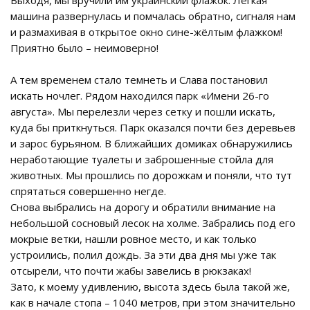
Выходя, мы вручили им украинский флажок. Лёгкая
машина развернулась и помчалась обратно, сигналя нам
и размахивая в открытое окно сине-жёлтым флажком!
Приятно было – неимоверно!
А тем временем стало темнеть и Слава постановил
искать ночлег. Рядом находился парк «Имени 26-го
августа». Мы перелезли через сетку и пошли искать,
куда бы приткнуться. Парк оказался почти без деревьев
и зарос бурьяном. В ближайших домиках обнаружились
неработающие туалеты и заброшенные стойла для
животных. Мы прошлись по дорожкам и поняли, что тут
спрятаться совершенно негде.
Снова выбрались на дорогу и обратили внимание на
небольшой сосновый лесок на холме. Забрались под его
мокрые ветки, нашли ровное место, и как только
устроились, полил дождь. За эти два дня мы уже так
отсырели, что почти жабы завелись в рюкзаках!
Зато, к моему удивлению, высота здесь была такой же,
как в начале стопа – 1040 метров, при этом значительно