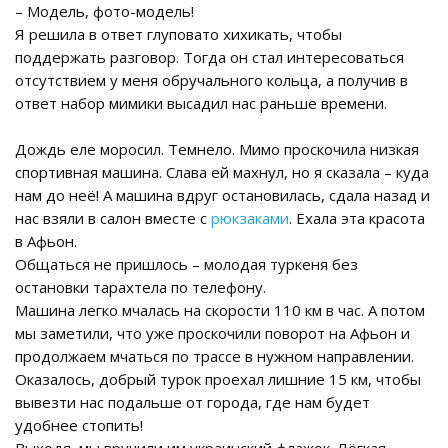
– Модель, фото-модель!
Я решила в ответ глуповато хихикать, чтобы
поддержать разговор. Тогда он стал интересоваться
отсутствием у меня обручального кольца, а получив в
ответ набор мимики высадил нас раньше времени.
Дождь еле моросил. Темнело. Мимо проскочила низкая
спортивная машина. Слава ей махнул, но я сказала – куда
нам до неё! А машина вдруг остановилась, сдала назад и
нас взяли в салон вместе с
рюкзаками
. Ехала эта красота
в Афьон.
Общаться не пришлось – молодая туркеня без
остановки тарахтела по телефону.
Машина легко мчалась на скорости 110 км в час. А потом
мы заметили, что уже проскочили поворот на Афьон и
продолжаем мчаться по трассе в нужном направлении.
Оказалось, добрый турок проехал лишние 15 км, чтобы
вывезти нас подальше от города, где нам будет
удобнее стопить!