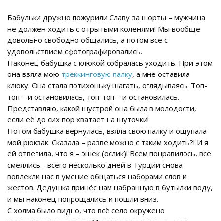
Бабульки дружно пожурили Славу за шорты – мужчина
не должен ходить с отрытыми коленями! Мы вообще
довольно свободно общались, а потом все с
удовольствием сфотографировались.
Наконец бабушка с клюкой собралась уходить. При этом
она взяла мою
треккинговую палку
, а мне оставила
клюку. Она стала потихоньку шагать, оглядываясь. Топ-
топ – и остановилась, топ-топ – и остановилась.
Представляю, какой шустрой она была в молодости,
если её до сих пор хватает на шуточки!
Потом бабушка вернулась, взяла свою палку и ощупала
мой рюкзак. Сказала – разве можно с таким ходить?! И я
ей ответила, что я – эшек (ослик)! Всем понравилось, все
смеялись - всего несколько дней в Турции снова
вовлекли нас в умение общаться наборами слов и
жестов. Дедушка принёс нам набранную в бутылки воду,
и мы наконец попрощались и пошли вниз.
С холма было видно, что всё село окружено