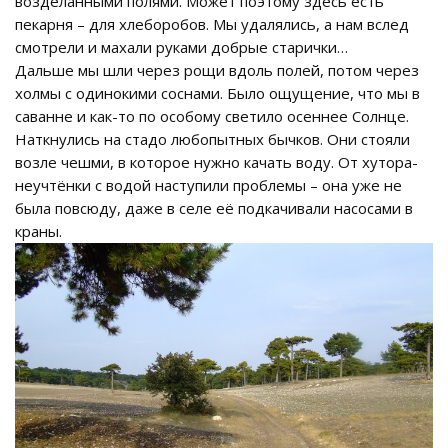
возделанными полями. Может поэтому здесь есть
пекарня – для хлеборобов. Мы удалялись, а нам вслед
смотрели и махали руками добрые старички…
Дальше мы шли через рощи вдоль полей, потом через
холмы с одинокими соснами. Было ощущение, что мы в
саванне и как-то по особому светило осеннее Солнце.
Наткнулись на стадо любопытных бычков. Они стояли
возле чешми, в которое нужно качать воду. От хутора-
неучтёнки с водой наступили проблемы – она уже не
была повсюду, даже в селе её подкачивали насосами в
краны.