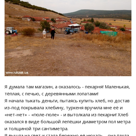
Я думала там магазин, а оказалось - пекарня! Маленькая,
тёплая, с печью, с деревянными лопатами!
Я начала тыкать деньги, пытаясь купить хлеб, но достав
из-под покрывала хлебину, туркеня вручила мне её и
«нет-нет» - «гюле-гюле» - и вытолкала из пекарни! Хлеб
оказался в виде большой лепёшки диаметром пол метра
и толщиной три сантиметра.
Я вышла на свет и стала бережно её нюхать – она пахла