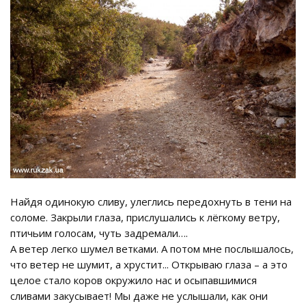
Найдя одинокую сливу, улеглись передохнуть в тени на
соломе. Закрыли глаза, прислушались к лёгкому ветру,
птичьим голосам, чуть задремали….
А ветер легко шумел ветками. А потом мне послышалось,
что ветер не шумит, а хрустит... Открываю глаза – а это
целое стало коров окружило нас и осыпавшимися
сливами закусывает! Мы даже не услышали, как они