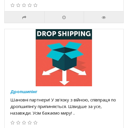
Дропшипінг
Шановні партнери! У зв'язку з війною, співпраця по
дропшипінгу припиняється. Швидше за усе,
назавжди. Усім бажаємо миру! ..