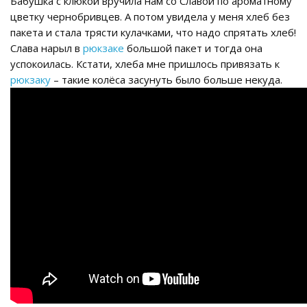
Бабушка с клюкой вручила нам со Славой по ароматному
цветку чернобривцев. А потом увидела у меня хлеб без
пакета и стала трясти кулачками, что надо спрятать хлеб!
Слава нарыл в
рюкзаке
большой пакет и тогда она
успокоилась. Кстати, хлеба мне пришлось привязать к
рюкзаку
– такие колёса засунуть было больше некуда.