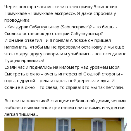
Через полтора часа мы сели в электричку Эскишехир –
Памуккале «Памуккале-экспресс». Я даже спросила у
проводника:
- Кач дурак Сабункупынар (Sabuncupınar)? - то бишь: -
Сколько остановок до станции Сабункупынар?
И он мне ответил - и я поняла! А позже он пришёл
напомнить, чтобы мы не прозевали остановку и мы ещё
что-то друг другу говорили и улыбались - вот всегда мне
Турция нравилась!
Ехали час и поднялись на километр над уровнем моря.
Смотреть в окно – очень интересно! С одной стороны -
горы, с другой – река и вдоль неё деревья и луга. И
Солнце в окно – то слева, то справа! Это мы так петляли.
Вышли на маленькой станции: небольшой домик, чешми
любовно выложенное цветными плиточками, и чудесная
лёгкая тишина...