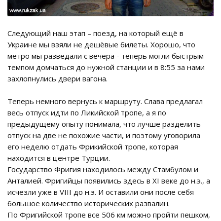
Следующий наш этап – поезд, на который ещё в
Украине мы взяли не дешёвые билеты. Хорошо, что
метро мы разведали с вечера - теперь могли быстрым
темпом домчаться до нужной станции и в 8:55 за нами
захлопнулись двери вагона.
Теперь немного вернусь к маршруту. Слава предлагал
весь отпуск идти по Ликийской тропе, а я по
предыдущему опыту понимала, что лучше разделить
отпуск на две не похожие части, и поэтому уговорила
его неделю отдать Фрикийской тропе, которая
находится в центре Турции.
Государство Фригия находилось между Стамбулом и
Анталией. Фригийцы появились здесь в XI веке до н.э., а
исчезли уже в VIII до н.э. И оставили они после себя
большое количество исторических развалин.
По Фригийской тропе все 506 км можно пройти пешком,