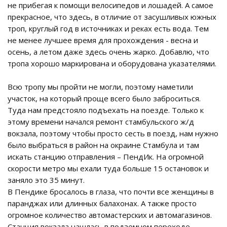
не прибегая к помощи велосипедов и лошадей. А самое
прекрасное, что здесь, в отличие от засушливых южных
троп, круглый год в источниках и реках есть вода. Тем
не менее лучшее время для прохождения - весна и
осень, а летом даже здесь очень жарко. Добавлю, что
тропа хорошо маркирована и оборудована указателями.
Всю тропу мы пройти не могли, поэтому наметили
участок, на который проще всего было заброситься.
Туда нам предстояло подъехать на поезде. Только к
этому времени начался ремонт стамбульского ж/д
вокзала, поэтому чтобы просто сесть в поезд, нам нужно
было выбраться в район на окраине Стамбула и там
искать станцию отправления – ПендИк. На огромной
скорости метро мы ехали туда больше 15 остановок и
заняло это 35 минут.
В Пендике бросалось в глаза, что почти все женщины в
паранджах или длинных балахонах. А также просто
огромное количество автомастерских и автомагазинов.
Станция вокзала нашлась в подземном переходе,