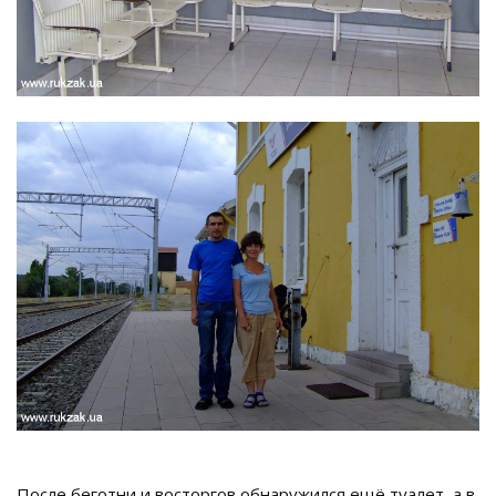
После беготни и восторгов обнаружился ещё туалет, а в