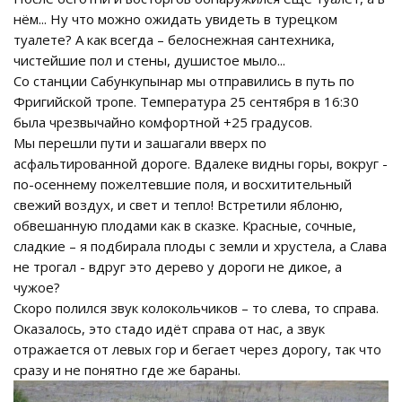
нём... Ну что можно ожидать увидеть в турецком
туалете? А как всегда – белоснежная сантехника,
чистейшие пол и стены, душистое мыло...
Со станции Сабункупынар мы отправились в путь по
Фригийской тропе. Температура 25 сентября в 16:30
была чрезвычайно комфортной +25 градусов.
Мы перешли пути и зашагали вверх по
асфальтированной дороге. Вдалеке видны горы, вокруг -
по-осеннему пожелтевшие поля, и восхитительный
свежий воздух, и свет и тепло! Встретили яблоню,
обвешанную плодами как в сказке. Красные, сочные,
сладкие – я подбирала плоды с земли и хрустела, а Слава
не трогал - вдруг это дерево у дороги не дикое, а
чужое?
Скоро полился звук колокольчиков – то слева, то справа.
Оказалось, это стадо идёт справа от нас, а звук
отражается от левых гор и бегает через дорогу, так что
сразу и не понятно где же бараны.