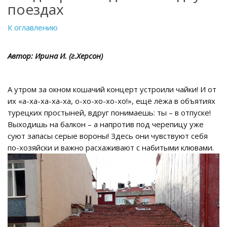
поездах
К оглавлению
Автор: Ирина И. (г.Херсон)
А утром за окном кошачий концерт устроили чайки! И от
их «а-ха-ха-ха-ха, о-хо-хо-хо-хо!», ещё лёжа в объятиях
турецких простыней, вдруг понимаешь: ты – в отпуске!
Выходишь на балкон – а напротив под черепицу уже
суют запасы серые вороны! Здесь они чувствуют себя
по-хозяйски и важно расхаживают с набитыми клювами.