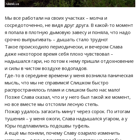
Мы все работали на своих участках – молча и
сосредоточенно, не видя друг друга. В какой-то момент
я попала в плотную дымовую завесу и поняла, что надо
срочно выпрыгивать – дышать стало трудно!
Такое происходило периодически, и вечером Слава
даже некоторое время себя плохо чувствовал –
надышался гари, но потом к нему пришли отдохновение
и силы в чистом воздухе водопадов.
Где-то в середине времени у меня возникла паническая
мысль, что мы не справимся! Слишком быстро
распространялось пламя и слишком было нас мало!
Позже Слава сказал, что и у него был такой же момент,
но все вместе мы отстояли лесную степь.
Пожар удалось загасить минут через сорок. По итогам
тушения – у меня ожоги, Слава надышался угаром, а у
Юры подплавились подошвы туфель.
А ещё мы поняли, почему Славу озарило изменить
маршрут – один единственный человек не смог бы