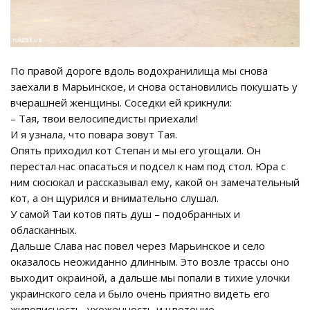
По правой дороге вдоль водохранилища мы снова
заехали в Марьинское, и снова остановились покушать у
вчерашней женщины. Соседки ей крикнули:
– Тая, твои велосипедисты приехали!
И я узнала, что повара зовут Тая.
Опять приходил кот Степан и мы его угощали. Он
перестал нас опасаться и подсел к нам под стол. Юра с
ним сюсюкал и рассказывал ему, какой он замечательный
кот, а он щурился и внимательно слушал.
У самой Таи котов пять душ – подобранных и
обласканных.
Дальше Слава нас повел через Марьинское и село
оказалось неожиданно длинным. Это возле трассы оно
выходит окраиной, а дальше мы попали в тихие улочки
украинского села и было очень приятно видеть его
живописность, ухоженность и цветение.