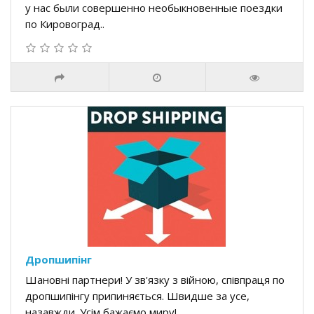
у нас были совершенно необыкновенные поездки
по Кировоград..
Дропшипінг
Шановні партнери! У зв'язку з війною, співпраця по
дропшипінгу припиняється. Швидше за усе,
назавжди. Усім бажаємо миру! ..