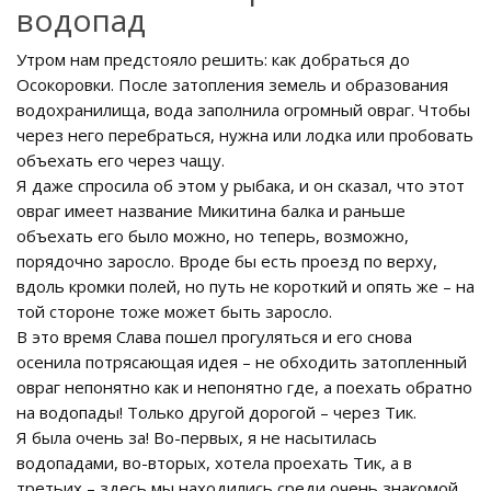
водопад
Утром нам предстояло решить: как добраться до
Осокоровки. После затопления земель и образования
водохранилища, вода заполнила огромный овраг. Чтобы
через него перебраться, нужна или лодка или пробовать
объехать его через чащу.
Я даже спросила об этом у рыбака, и он сказал, что этот
овраг имеет название Микитина балка и раньше
объехать его было можно, но теперь, возможно,
порядочно заросло. Вроде бы есть проезд по верху,
вдоль кромки полей, но путь не короткий и опять же – на
той стороне тоже может быть заросло.
В это время Слава пошел прогуляться и его снова
осенила потрясающая идея – не обходить затопленный
овраг непонятно как и непонятно где, а поехать обратно
на водопады! Только другой дорогой – через Тик.
Я была очень за! Во-первых, я не насытилась
водопадами, во-вторых, хотела проехать Тик, а в
третьих – здесь мы находились среди очень знакомой