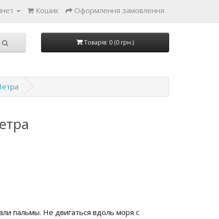
інет
Кошик
Оформлення замовлення
Товарів: 0 (0 грн.)
Петра
етра
вали пальмы. Не двигаться вдоль моря с