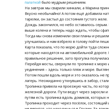
палаткой
было мудрым решением.
На завтрак мы сварили хинкали, а Марина при
Вкусно необычайно! А потом ещё добавила нат
тарелки, он застыл до состояния густого желе.
Дождь закончился, но небо оставалось серым. 
выше колена и теперь надо ждать, чтобы сфагн
Тогда мы снова изменили свои планы и решил
улучшилась и нам взбрело в голову пойти пешк
Карта показала, что по морю дойти туда сложн
которые находятся на автомобильной дороге. П
правильное решение, зато прогулка получилас
Перейдя мосты, свернули по тропинке к морю и
уединения – здесь только пляж и море. Выгля
Потом пошли вдоль моря и это оказалось не п
лагерь. Неожиданно уткнувшись в забор, стали
Тропинка привела на проезжую часть, по кото
железной дороги. Пути ведут через заросли и
путям есть тропинка вдоль домиков, которых 
Тропинка проходит через посёлок, состоящий 
не верится, что находишься в Грузии. За дом