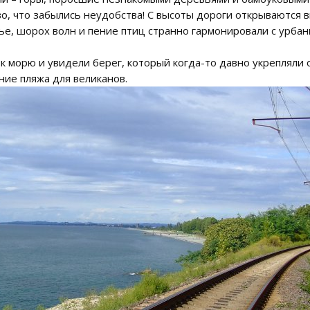
иво, что забылись неудобства! С высоты дороги открываютс
ье, шорох волн и пение птиц странно гармонировали с урб
 к морю и увидели берег, который когда-то давно укрепляли
ие пляжа для великанов.