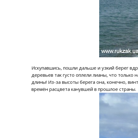
Искупавшись, пошли дальше и узкий берег вдр
деревьев так густо оплели лианы, что только
длины! Из-за высоты берега она, конечно, вин
времён расцвета канувшей в прошлое страны.