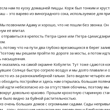
несла нам по куску домашней пиццы. Корж был тонким и хрус
аш – это варево из виноградного сока, используемое для пр
Мы позвонили Адаму и хорошо, что не пошли без звонка. Он 
ум её впитал.
и отправиться в крепость Петра-Цихе или Петра-Цихисдзири
ом.
о, потому что на пути два глубоко врезающихся в берег зали
оэтому мы решили пройти по дороге за мосты, а потом идти 
ь насыщенная.
 оказались на самой окраине Кобулети. Тут тоже сдаются ком
нувшее Солнце быстро согрело воздух и мы долго плавали и 
росто из-за разнокалиберной гальки. Зато видели четырёх 
 обходить постройки и здесь нам открылась большая поляна 
рой идти небезопасно из-за отсутствия обочины, поэтому 
 вокруг довольно красиво. Прошли крохотную старинную ста
не было видно за буйной растительностью.
из очень больших домов с огромными садами. Сады непривы
ами – горы, поросшие незнакомыми деревьями и бамбуковыми 