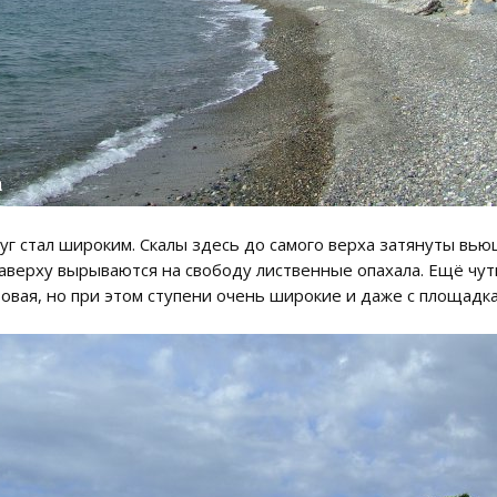
уг стал широким. Скалы здесь до самого верха затянуты вью
 наверху вырываются на свободу лиственные опахала. Ещё чу
товая, но при этом ступени очень широкие и даже с площадк