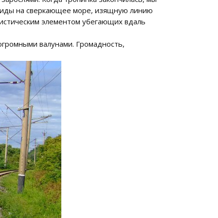
я виды на сверкающее море, изящную линию
анистическим элементом убегающих вдаль
 огромными валунами. Громадность,