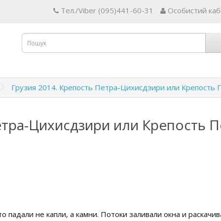
Тел./Viber (095)441-60-31
Особистий каб
Грузия 2014. Крепость Петра-Цихисдзири или Крепость 
етра-Цихисдзири или Крепость П
о падали не капли, а камни. Потоки заливали окна и раскачи