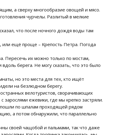
тящим, а сверху многообразие овощей и мясо.
иготовления чурчелы. Разлитый в мелкие
сказал, что после ночного дождя воды там
, или ещё проще – Крепость Петра. Погода
ва. Пересечь их можно только по мостам,
вдоль берега. Не могу сказать, что это было
наты, но это места для тех, кто ищёт
сидели на безлюдном берегу.
иностранных велотуристов, сворачивающих
с зарослями ежевики, где мы крепко застряли.
мы пошли по шпалам проходящей рядом
нцию, а потом обнаружили, что параллельно
чны своей чащобой и пальмами, так что даже
зарослями. Когда тропинка закончилась, мы