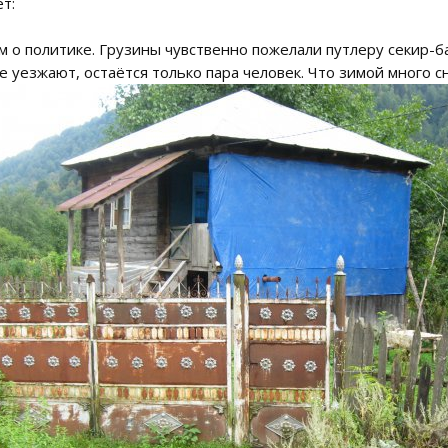
т:
м о политике. Грузины чувственно пожелали путлеру секир-баш
се уезжают, остаётся только пара человек. Что зимой много с