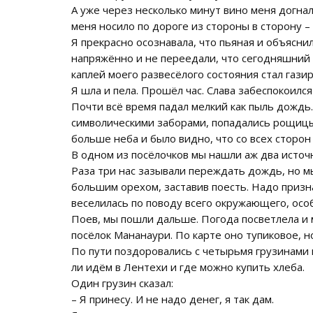
А уже через несколько минут вино меня догнал
меня носило по дороге из стороны в сторону – 
Я прекрасно осознавала, что пьяная и объяснил
напряжённо и не переедали, что сегодняшний 
каплей моего развесёлого состояния стал газир
Я шла и пела. Прошёл час. Слава забеспокоилс
Почти всё время падал мелкий как пыль дождь
символическими заборами, попадались рощицы.
больше неба и было видно, что со всех сторон
В одном из посёлочков мы нашли аж два источн
Раза три нас зазывали переждать дождь, но м
большим орехом, заставив поесть. Надо признат
веселилась по поводу всего окружающего, осо
Поев, мы пошли дальше. Погода посветлела и м
посёлок Мананаури. По карте оно тупиковое, н
По пути поздоровались с четырьмя грузинами 
ли идём в Лентехи и где можно купить хлеба.
Один грузин сказал:
– Я принесу. И не надо денег, я так дам.