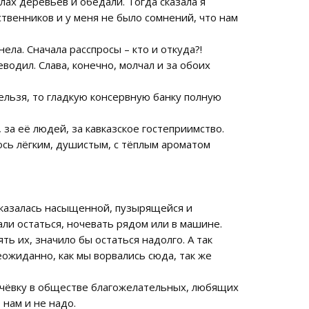
лах деревьев и обедали. Тогда сказала я
твенников и у меня не было сомнений, что нам
ела. Сначала расспросы – кто и откуда?!
водил. Слава, конечно, молчал и за обоих
нельзя, то гладкую консервную банку полную
 за её людей, за кавказское гостеприимство.
ось лёгким, душистым, с тёплым ароматом
 оказалась насыщенной, пузырящейся и
али остаться, ночевать рядом или в машине.
ь их, значило бы остаться надолго. А так
еожиданно, как мы ворвались сюда, так же
ночёвку в обществе благожелательных, любящих
 нам и не надо.