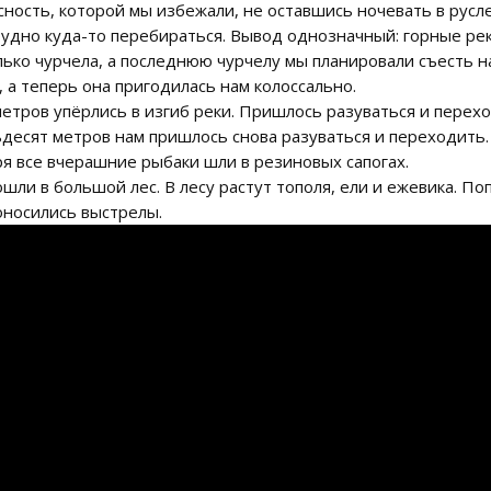
ность, которой мы избежали, не оставшись ночевать в русле
рудно куда-то перебираться. Вывод однозначный: горные рек
лько чурчела, а последнюю чурчелу мы планировали съесть н
, а теперь она пригодилась нам колоссально.
етров упёрлись в изгиб реки. Пришлось разуваться и перехо
тьдесят метров нам пришлось снова разуваться и переходить.
зря все вчерашние рыбаки шли в резиновых сапогах.
шли в большой лес. В лесу растут тополя, ели и ежевика. По
оносились выстрелы.