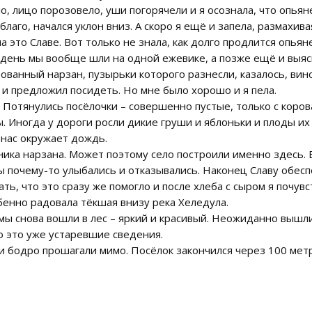
о, лицо порозовело, уши погорячели и я осознала, что опьян
благо, начался уклон вниз. А скоро я ещё и запела, размахива
а это Славе. Вот только не знала, как долго продлится опья
день мы вообще шли на одной ежевике, а позже ещё и выясн
ованный нарзан, пузырьки которого разнесли, казалось, вино
я и предложил посидеть. Но мне было хорошо и я пела.
. Потянулись посёлочки – совершенно пустые, только с коро
 Иногда у дороги росли дикие груши и яблоньки и плоды их
 нас окружает дождь.
ика нарзана. Может поэтому село построили именно здесь. В
ы почему-то улыбались и отказывались. Наконец Славу обесп
ь, что это сразу же помогло и после хлеба с сыром я почувст
бенно радовала тёкшая внизу река Хеледула.
ы снова вошли в лес – яркий и красивый. Неожиданно вышли 
о это уже устаревшие сведения.
и бодро прошагали мимо. Посёлок закончился через 100 мет