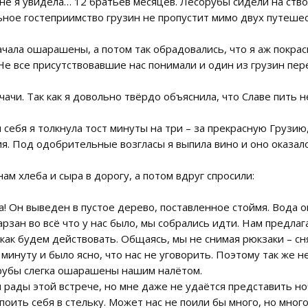
яне я увидела… 12 братьев месяцев. Лесорубы сидели на ство
ьное гостеприимство грузин не пропустит мимо двух путешес
чала ошарашены, а потом так обрадовались, что я аж покрасн
Не все присутствовавшие нас понимали и один из грузин пере
 чачи. Так как я довольно твёрдо объяснила, что Славе пить 
себя я толкнула тост минуты на три – за прекрасную Грузию,
. Под одобрительные возгласы я выпила вино и оно оказал
м хлеба и сыра в дорогу, а потом вдруг спросили:
на! Он выведен в пустое дерево, поставленное стоймя. Вода
рзан во всё что у нас было, мы собрались идти. Нам предлаг
как будем действовать. Общаясь, мы не снимая рюкзаки – снят
инуту и было ясно, что нас не уговорить. Поэтому так же н
орубы слегка ошарашены нашим налётом.
 рады этой встрече, но мне даже не удаётся представить 
оить себя в стельку. Может нас не поили бы много, но много