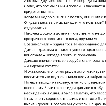
А потом вдруг лес посветлел и впереди на пол
Славе, что вот мы с ним и попали… Очаровател
придётся выпить.
Когда мы бодро вышли на поляну, они были сна
Откуда здесь взялись, как шли, что испытали? 
отдувалась я.
Наконец дошло и до вина – счастье, что не до
прозрачного золотистого вина, вручили мне.
Все замолчали – ждали тост. И неожиданно для 
Даже покраснела от нахлынувшего вдохновения
винограда – никогда такого не пробовала!
Дальше впечатлённые лесорубы стали совать на
– А нарзана хотите?
И оказалось, что прямо рядом источник нарза
восхитительно вкусной! Напившись и набрав на
Но ещё выходя на поляну, я чётко определила 
внешне мы были готовы идти дальше в любую м
неожиданно и ушли, и было заметно, что лес
К нам очень хорошо отнеслись и мы тоже были
выпить грузин. Поэтому мы убежали, не дав нап