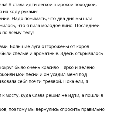
ела! Я стала идти лёгкой широкой походкой,
я на ходу руками!
нение. Надо понимать, что два дня мы шли
илось, что я пила молодое вино. Последней
 по всему телу!
вами. Большие луга отгорожены от коров
 были спелые и ароматные. Здесь открывалось
округ было очень красиво – ярко и зелено.
окоили мои песни и он усадил меня под
вовала себя почти трезвой. Пока ели, я
к мосту, куда Слава решил не идти, а пошли в
ров, поэтому мы вернулись спросить правильно