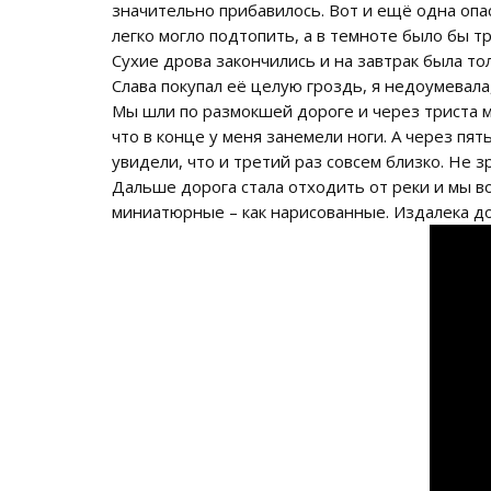
значительно прибавилось. Вот и ещё одна опас
легко могло подтопить, а в темноте было бы т
Сухие дрова закончились и на завтрак была то
Слава покупал её целую гроздь, я недоумевала
Мы шли по размокшей дороге и через триста м
что в конце у меня занемели ноги. А через пя
увидели, что и третий раз совсем близко. Не 
Дальше дорога стала отходить от реки и мы во
миниатюрные – как нарисованные. Издалека д