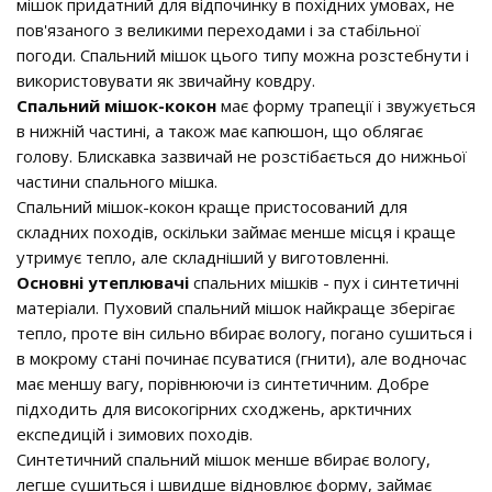
мішок придатний для відпочинку в похідних умовах, не
пов'язаного з великими переходами і за стабільної
погоди. Спальний мішок цього типу можна розстебнути і
використовувати як звичайну ковдру.
Спальний мішок-кокон
має форму трапеції і звужується
в нижній частині, а також має капюшон, що облягає
голову. Блискавка зазвичай не розстібається до нижньої
частини спального мішка.
Спальний мішок-кокон краще пристосований для
складних походів, оскільки займає менше місця і краще
утримує тепло, але складніший у виготовленні.
Основні утеплювачі
спальних мішків - пух і синтетичні
матеріали. Пуховий спальний мішок найкраще зберігає
тепло, проте він сильно вбирає вологу, погано сушиться і
в мокрому стані починає псуватися (гнити), але водночас
має меншу вагу, порівнюючи із синтетичним. Добре
підходить для високогірних сходжень, арктичних
експедицій і зимових походів.
Синтетичний спальний мішок менше вбирає вологу,
легше сушиться і швидше відновлює форму, займає