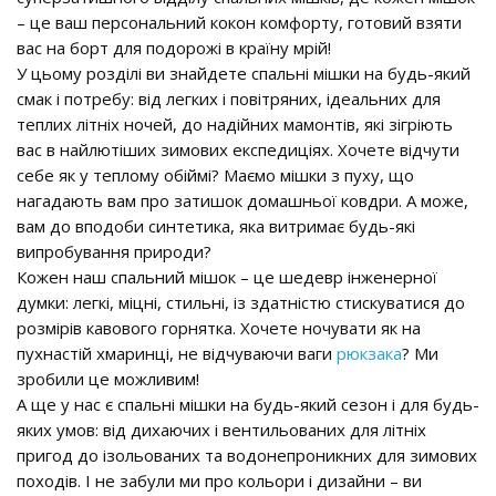
– це ваш персональний кокон комфорту, готовий взяти
вас на борт для подорожі в країну мрій!
У цьому розділі ви знайдете спальні мішки на будь-який
смак і потребу: від легких і повітряних, ідеальних для
теплих літніх ночей, до надійних мамонтів, які зігріють
вас в найлютіших зимових експедиціях. Хочете відчути
себе як у теплому обіймі? Маємо мішки з пуху, що
нагадають вам про затишок домашньої ковдри. А може,
вам до вподоби синтетика, яка витримає будь-які
випробування природи?
Кожен наш спальний мішок – це шедевр інженерної
думки: легкі, міцні, стильні, із здатністю стискуватися до
розмірів кавового горнятка. Хочете ночувати як на
пухнастій хмаринці, не відчуваючи ваги
рюкзака
? Ми
зробили це можливим!
А ще у нас є спальні мішки на будь-який сезон і для будь-
яких умов: від дихаючих і вентильованих для літніх
пригод до ізольованих та водонепроникних для зимових
походів. І не забули ми про кольори і дизайни – ви