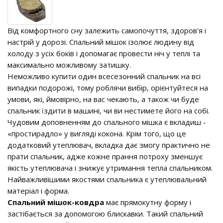
Від комфортного сну залежить самопочуття, здоров'я і
настрій у дорозі. Спальний мішок ізолює людину від
холоду з усіх боків і допомагає провести ніч у теплі та
максимально можливому затишку.
Неможливо купити один всесезонний спальник на всі
випадки подорожі, тому роблячи вибір, орієнтуйтеся на
умови, які, ймовірно, на вас чекають, а також чи буде
спальник їздити в машині, чи ви нестимете його на собі.
Чудовим доповненням до спального мішка є вкладиш -
«простирадло» у вигляді кокона. Крім того, що це
додатковий утеплювач, вкладка дає змогу практично не
прати спальник, адже кожне прання потроху зменшує
якість утеплювача і знижує утримання тепла спальником.
Найважливішими якостями спальника є утеплювальний
матеріал і форма.
Спальний мішок-ковдра
має прямокутну форму і
застібається за допомогою блискавки. Такий спальний