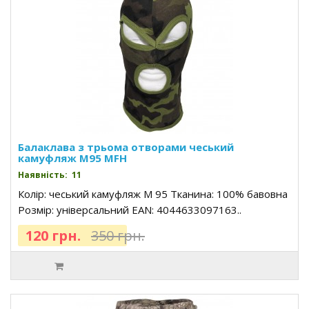
Балаклава з трьома отворами чеський
камуфляж M95 MFH
Наявність: 11
Колір: чеський камуфляж M 95 Тканина: 100% бавовна
Розмір: універсальний EAN: 4044633097163..
120 грн.
350 грн.