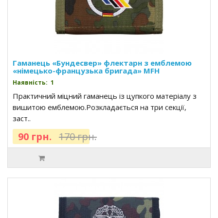
Гаманець «Бундесвер» флектарн з емблемою
«німецько-французька бригада» MFH
Наявність: 1
Практичний міцний гаманець із цупкого матеріалу з
вишитою емблемою.Розкладається на три секції,
заст..
90 грн.
170 грн.