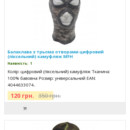
Балаклава з трьома отворами цифровий
(піксельний) камуфляж MFH
Наявність: 1
Колір: цифровий (піксельний) камуфляж Тканина:
100% бавовна Розмір: універсальний EAN:
4044633074..
120 грн.
350 грн.