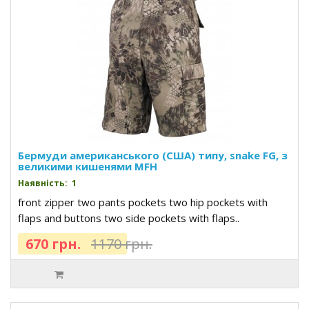
Бермуди американського (США) типу, snake FG, з
великими кишенями MFH
Наявність: 1
front zipper two pants pockets two hip pockets with
flaps and buttons two side pockets with flaps..
670 грн.
1170 грн.