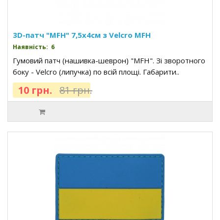
3D-патч "MFH" 7,5x4см з Velcro MFH
Наявність: 6
Гумовий патч (нашивка-шеврон) "MFH". Зі зворотного
боку - Velcro (липучка) по всій площі. Габарити..
10 грн.
81 грн.