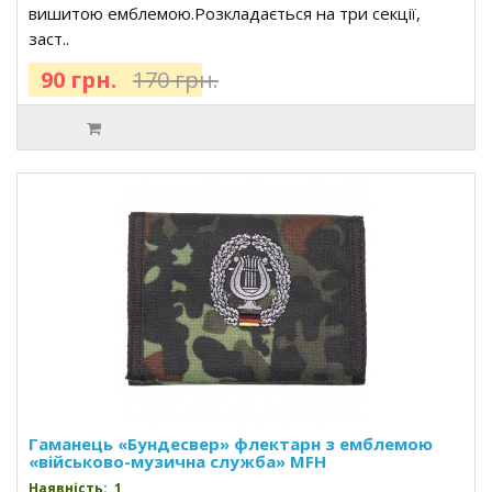
вишитою емблемою.Розкладається на три секції,
заст..
90 грн.
170 грн.
Гаманець «Бундесвер» флектарн з емблемою
«військово-музична служба» MFH
Наявність: 1