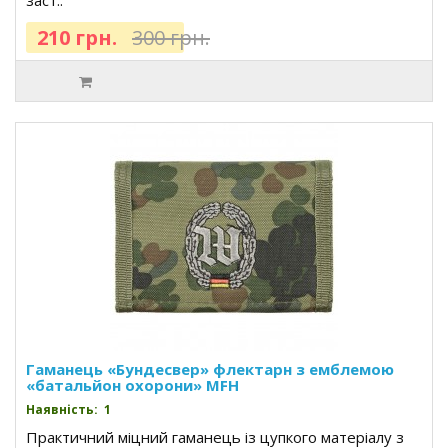
заст..
210 грн.
300 грн.
Гаманець «Бундесвер» флектарн з емблемою
«батальйон охорони» MFH
Наявність: 1
Практичний міцний гаманець із цупкого матеріалу з