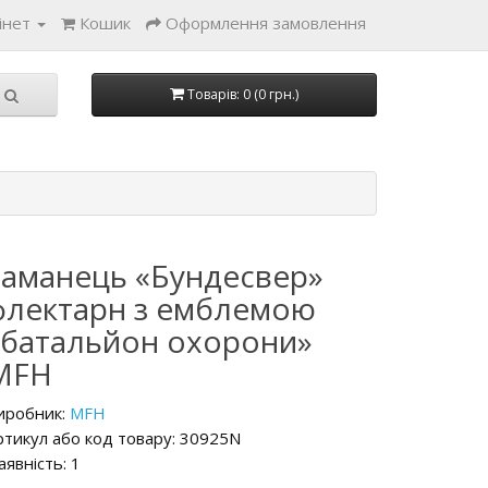
інет
Кошик
Оформлення замовлення
Товарів: 0 (0 грн.)
Гаманець «Бундесвер»
флектарн з емблемою
«батальйон охорони»
MFH
иробник:
MFH
ртикул або код товару: 30925N
аявність: 1