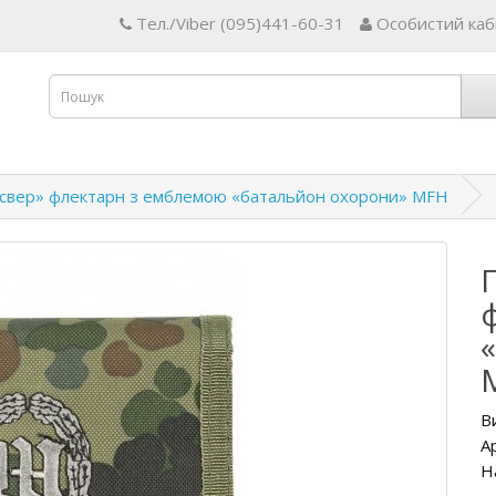
Тел./Viber (095)441-60-31
Особистий каб
свер» флектарн з емблемою «батальйон охорони» MFH
В
А
Н