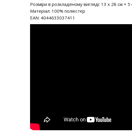
Розміри в розкладеному вигляді: 13 х 28 см + 5
Матеріал: 100% поліестер
EAN: 4044633037411