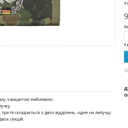
1
9
Вв
1 
Д
О
іалу з вишитою емблемою.
пучку.
 третя складається з двох відділень, одне на липучці.
двох секцій.