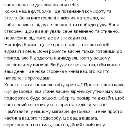
ваше полотно для вираження себе.
Кожна наша футболка - це поєднання комфорту та
стилю. Вони виготовлені з якісних матеріалів, які
забезпечують відчуття легкості та свободи руху. Вони
створені, щоб ви відчували себе впевнено та стильно,
незалежно від того, де ви знаходитесь.
Наші футболки - це не просто одяг, це ваш спосіб
виразити себе. Вони роблять вас не тільки готовими до
пригод, але й додають індивідуальності у вашому
зовнішньому вигляді. Ви будете виглядати, ніби кожен
ваш день - це нова сторінка у книзі вашого життя,
наповнена пригодами.
Хочете стати частиною світу пригод? Просто кілька кліків,
і ця футболка, яка стане вашим вірним супутником у всіх
подорожах, буде вашою. Оберіть розмір та дизайн, щоб
ваш новий союзник у світі пригод сидів ідеально!
Пам'ятайте, у нашому магазині футболка - це не просто
частина вашого гардеробу. Це ваша відвага,
перетворена на стиль, ваш надійний помічник у