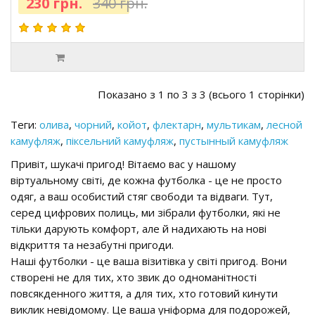
230 грн.
340 грн.
Показано з 1 по 3 з 3 (всього 1 сторінки)
Теги:
олива
,
чорний
,
койот
,
флектарн
,
мультикам
,
лесной
камуфляж
,
піксельний камуфляж
,
пустынный камуфляж
Привіт, шукачі пригод! Вітаємо вас у нашому
віртуальному світі, де кожна футболка - це не просто
одяг, а ваш особистий стяг свободи та відваги. Тут,
серед цифрових полиць, ми зібрали футболки, які не
тільки дарують комфорт, але й надихають на нові
відкриття та незабутні пригоди.
Наші футболки - це ваша візитівка у світі пригод. Вони
створені не для тих, хто звик до одноманітності
повсякденного життя, а для тих, хто готовий кинути
виклик невідомому. Це ваша уніформа для подорожей,