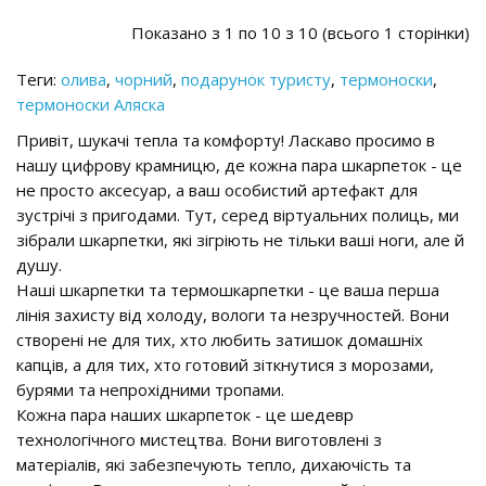
Показано з 1 по 10 з 10 (всього 1 сторінки)
Теги:
олива
,
чорний
,
подарунок туристу
,
термоноски
,
термоноски Аляска
Привіт, шукачі тепла та комфорту! Ласкаво просимо в
нашу цифрову крамницю, де кожна пара шкарпеток - це
не просто аксесуар, а ваш особистий артефакт для
зустрічі з пригодами. Тут, серед віртуальних полиць, ми
зібрали шкарпетки, які зігріють не тільки ваші ноги, але й
душу.
Наші шкарпетки та термошкарпетки - це ваша перша
лінія захисту від холоду, вологи та незручностей. Вони
створені не для тих, хто любить затишок домашніх
капців, а для тих, хто готовий зіткнутися з морозами,
бурями та непрохідними тропами.
Кожна пара наших шкарпеток - це шедевр
технологічного мистецтва. Вони виготовлені з
матеріалів, які забезпечують тепло, дихаючість та