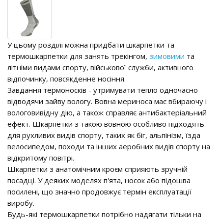
У цьому розділі можна придбати шкарпетки та
термошкарпетки для занять трекінгом,
зимовими
та
літніми видами спорту, військової служби, активного
відпочинку, повсякденне носіння.
Завдання термоносків - утримувати тепло одночасно
відводячи зайву вологу. Вовна мериноса має вбираючу і
вологовивідну дію, а також справляє антибактеріальний
ефект. Шкарпетки з такою вовною особливо підходять
для рухливих видів спорту, таких як біг, альпінізм, їзда
велосипедом, походи та інших аеробних видів спорту на
відкритому повітрі.
Шкарпетки з анатомічним кроєм сприяють зручній
посадці. У деяких моделях п'ята, носок або підошва
посилені, що значно продовжує термін експлуатації
виробу.
Будь-які термошкарпетки потрібно надягати тільки на