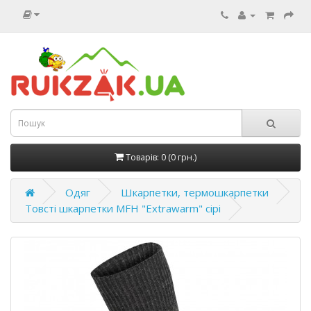
Товарів: 0 (0 грн.)
Одяг
Шкарпетки, термошкарпетки
Товсті шкарпетки MFH "Extrawarm" сірі