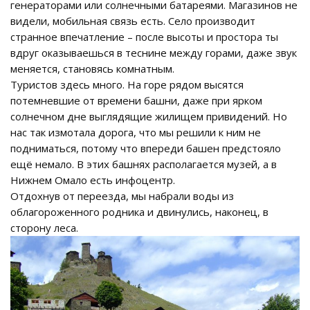
генераторами или солнечными батареями. Магазинов не
видели, мобильная связь есть. Село производит
странное впечатление – после высоты и простора ты
вдруг оказываешься в теснине между горами, даже звук
меняется, становясь комнатным.
Туристов здесь много. На горе рядом высятся
потемневшие от времени башни, даже при ярком
солнечном дне выглядящие жилищем привидений. Но
нас так измотала дорога, что мы решили к ним не
подниматься, потому что впереди башен предстояло
ещё немало. В этих башнях располагается музей, а в
Нижнем Омало есть инфоцентр.
Отдохнув от переезда, мы набрали воды из
облагороженного родника и двинулись, наконец, в
сторону леса.