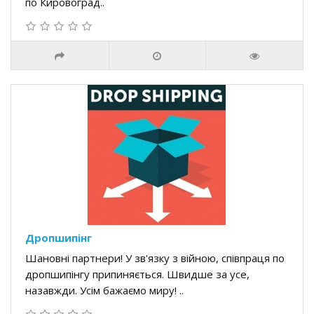
по Кировоград..
Дропшипінг
Шановні партнери! У зв'язку з війною, співпраця по
дропшипінгу припиняється. Швидше за усе,
назавжди. Усім бажаємо миру! ..