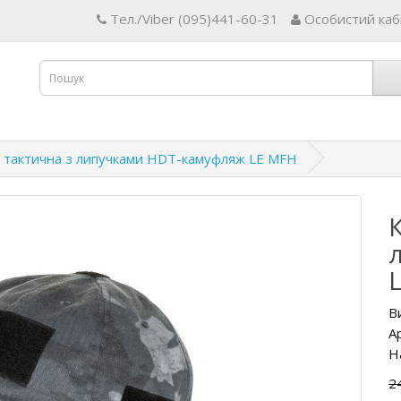
Тел./Viber (095)441-60-31
Особистий каб
 тактична з липучками HDT-камуфляж LE MFH
В
А
Н
2