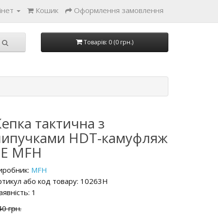
інет
Кошик
Оформлення замовлення
Товарів: 0 (0 грн.)
Кепка тактична з
липучками HDT-камуфляж
LE MFH
иробник:
MFH
ртикул або код товару: 10263H
аявність: 1
40 грн.