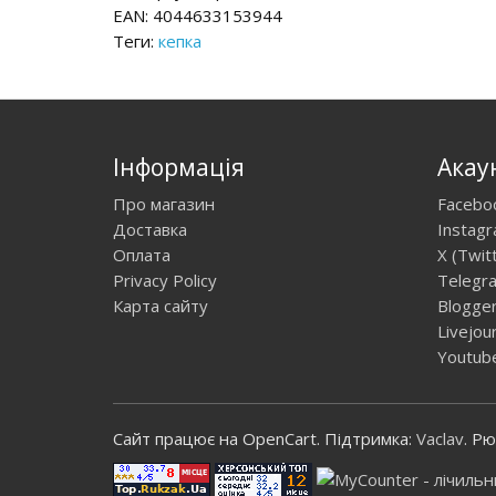
EAN: 4044633153944
Теги:
кепка
Інформація
Акау
Про магазин
Facebo
Доставка
Instag
Оплата
X (Twit
Privacy Policy
Telegr
Карта сайту
Blogge
Livejou
Youtub
Сайт працює на OpenCart. Підтримка:
Vaclav
. Р