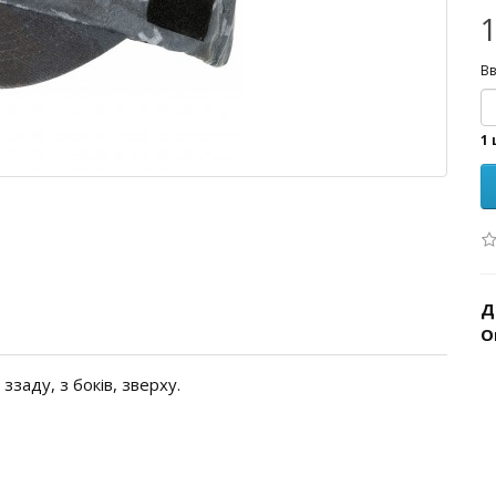
1
Вв
1 
Д
О
ззаду, з боків, зверху.