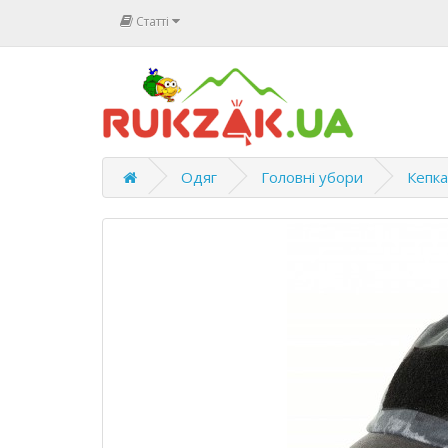
Статті
Одяг
Головні убори
Кепка