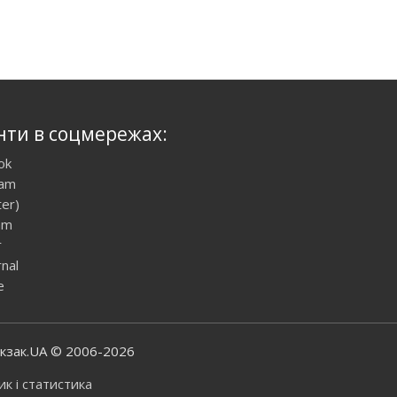
нти в соцмережах:
ok
ram
ter)
am
r
rnal
e
юкзак.UA © 2006-2026