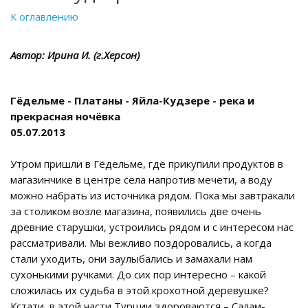
К оглавлению
Автор: Ирина И. (г.Херсон)
Гёдельме - Платаны - Яйла-Кудзере - река и
прекрасная ночёвка
05.07.2013
Утром пришли в Гёдельме, где прикупили продуктов в
магазинчике в центре села напротив мечети, а воду
можно набрать из источника рядом. Пока мы завтракали
за столиком возле магазина, появились две очень
древние старушки, устроились рядом и с интересом нас
рассматривали. Мы вежливо поздоровались, а когда
стали уходить, они заулыбались и замахали нам
сухонькими ручками. До сих пор интересно – какой
сложилась их судьба в этой крохотной деревушке?
Кстати, в этой части Турции здороваются – Салам-