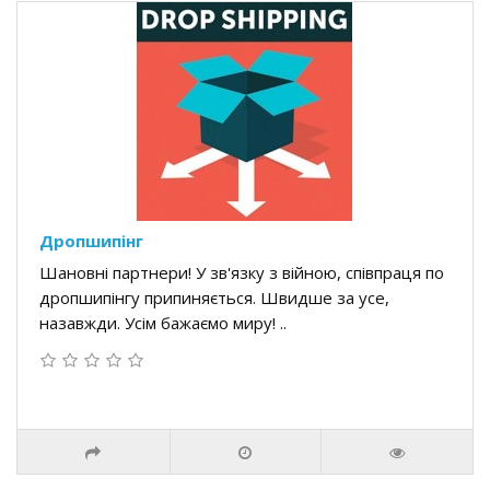
Дропшипінг
Шановні партнери! У зв'язку з війною, співпраця по
дропшипінгу припиняється. Швидше за усе,
назавжди. Усім бажаємо миру! ..