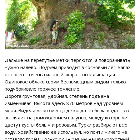
Дальше на перепутье метки теряются, а поворачивать
нужно налево. Подъём приводит в сосновый лес. Запах
от сосен – очень сильный, жара – огнедышащая.
Одинокое облако своим беспомощным видом только
подчёркивало горячее томление.
Дорога грунтовая, удобная, степень подъёма
изменчивая. Высота здесь 870 метров над уровнем
моря. Видели много мест, где когда-то была вода – это
выглядит нагромождением валунов, между которыми
цветут кусты белым и розовым. Турки разбирают всю
воду, хозяйственно её используя, но почти ничего не
оставляя горам. Только один раз мы нашли крохотный