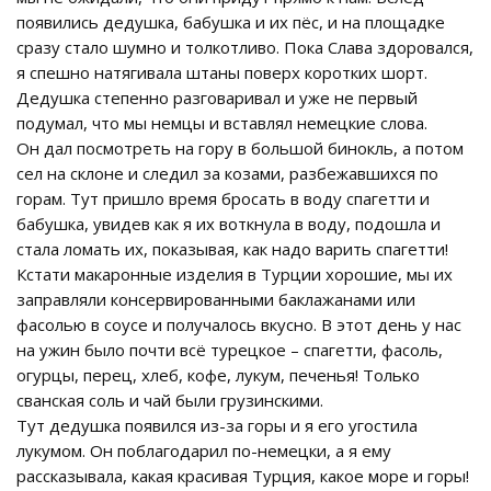
появились дедушка, бабушка и их пёс, и на площадке
сразу стало шумно и толкотливо. Пока Слава здоровался,
я спешно натягивала штаны поверх коротких шорт.
Дедушка степенно разговаривал и уже не первый
подумал, что мы немцы и вставлял немецкие слова.
Он дал посмотреть на гору в большой бинокль, а потом
сел на склоне и следил за козами, разбежавшихся по
горам. Тут пришло время бросать в воду спагетти и
бабушка, увидев как я их воткнула в воду, подошла и
стала ломать их, показывая, как надо варить спагетти!
Кстати макаронные изделия в Турции хорошие, мы их
заправляли консервированными баклажанами или
фасолью в соусе и получалось вкусно. В этот день у нас
на ужин было почти всё турецкое – спагетти, фасоль,
огурцы, перец, хлеб, кофе, лукум, печенья! Только
сванская соль и чай были грузинскими.
Тут дедушка появился из-за горы и я его угостила
лукумом. Он поблагодарил по-немецки, а я ему
рассказывала, какая красивая Турция, какое море и горы!