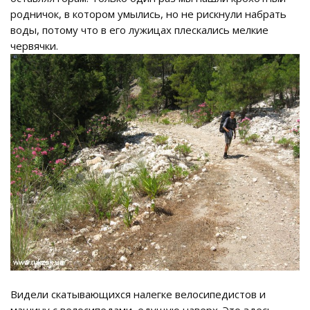
родничок, в котором умылись, но не рискнули набрать
воды, потому что в его лужицах плескались мелкие
червячки.
Видели скатывающихся налегке велосипедистов и