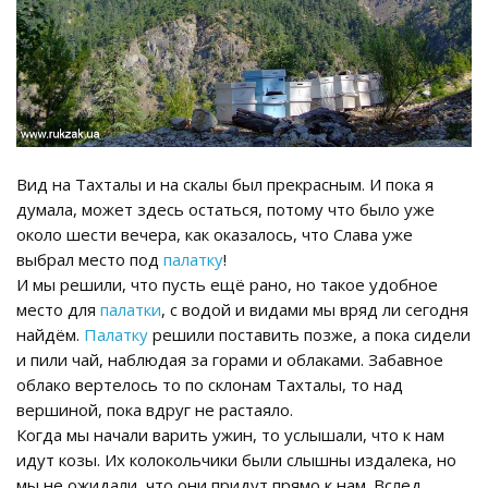
Вид на Тахталы и на скалы был прекрасным. И пока я
думала, может здесь остаться, потому что было уже
около шести вечера, как оказалось, что Слава уже
выбрал место под
палатку
!
И мы решили, что пусть ещё рано, но такое удобное
место для
палатки
, с водой и видами мы вряд ли сегодня
найдём.
Палатку
решили поставить позже, а пока сидели
и пили чай, наблюдая за горами и облаками. Забавное
облако вертелось то по склонам Тахталы, то над
вершиной, пока вдруг не растаяло.
Когда мы начали варить ужин, то услышали, что к нам
идут козы. Их колокольчики были слышны издалека, но
мы не ожидали, что они придут прямо к нам. Вслед