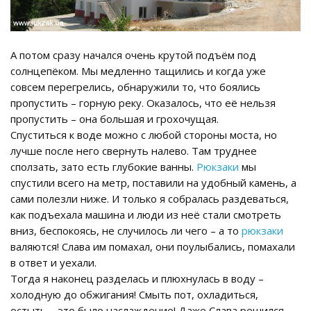
А потом сразу начался очень крутой подъём под
солнцепёком. Мы медленно тащились и когда уже
совсем перегрелись, обнаружили то, что боялись
пропустить – горную реку. Оказалось, что её нельзя
пропустить – она большая и грохочущая.
Спуститься к воде можно с любой стороны моста, но
лучше после него свернуть налево. Там труднее
сползать, зато есть глубокие ванны.
Рюкзаки
мы
спустили всего на метр, поставили на удобный камень, а
сами полезли ниже. И только я собралась раздеваться,
как подъехала машина и люди из неё стали смотреть
вниз, беспокоясь, не случилось ли чего – а то
рюкзаки
валяются! Слава им помахал, они поулыбались, помахали
в ответ и уехали.
Тогда я наконец разделась и плюхнулась в воду –
холодную до обжигания! Смыть пот, охладиться,
остыть – это было наслаждение! Даже Слава решился