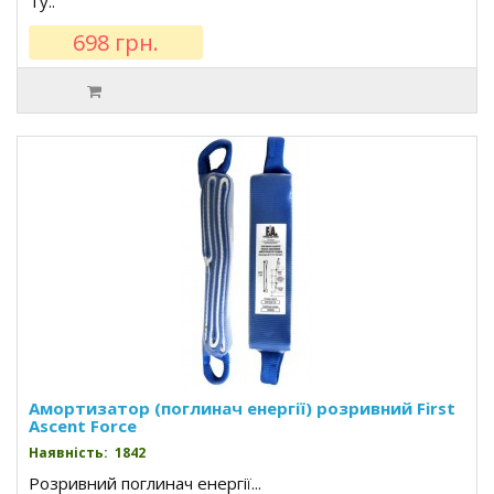
Ту..
698 грн.
Амортизатор (поглинач енергії) розривний First
Ascent Force
Наявність: 1842
Розривний поглинач енергії...