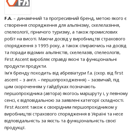
F.A.
– динамічний та прогресивний бренд, метою якого є
створення спорядження для альпінізму, скелелазіння,
спелеології, гірничого туризму, а також промислових
робіт на висоті. Маючи досвід у виробництві страхового
спорядження з 1995 року, а також спираючись на досвід
та поради відомих альпіністів, скелелазів, спелеологів,
First Ascent виробляє справді якісні та функціональні
продукти продукти.
Ім'я бренду походить від абревіатури f.a. (скор. від first
ascent – з англ. – першопроходження) – зазвичай, під
цим скороченням у гайдбуках позначають
першопрохідника (автора) якогось маршруту і, у певному
сенсі, є відповідальною за заявлені категорії складності.
First Ascent також є своєрідним першопрохідником у
виробництві страхового спорядження в Україні та несе
відповідальність за якість та функціональність своєї
продукції.