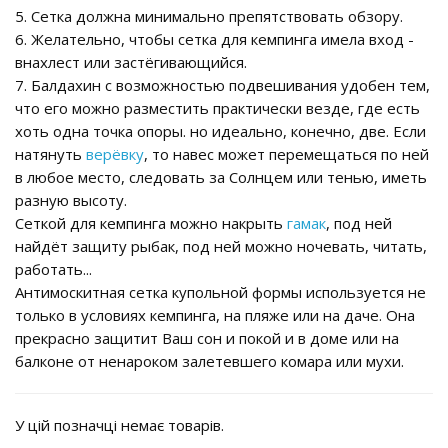
5. Сетка должна минимально препятствовать обзору.
6. Желательно, чтобы сетка для кемпинга имела вход -
внахлест или застёгивающийся.
7. Балдахин с возможностью подвешивания удобен тем,
что его можно разместить практически везде, где есть
хоть одна точка опоры. но идеально, конечно, две. Если
натянуть
верёвку
, то навес может перемещаться по ней
в любое место, следовать за Солнцем или тенью, иметь
разную высоту.
Сеткой для кемпинга можно накрыть
гамак
, под ней
найдёт защиту рыбак, под ней можно ночевать, читать,
работать...
Антимоскитная сетка купольной формы используется не
только в условиях кемпинга, на пляже или на даче. Она
прекрасно защитит Ваш сон и покой и в доме или на
балконе от ненароком залетевшего комара или мухи.
У цій позначці немає товарів.