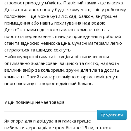
створює природну м'якість. Підвісний гамак - це класика.
Достатньо двох опор у будь-якому місці, і він у робочому
положенні – це може бути ліс, сад, балкон, внутрішнє
приміщення або навіть похитування над водою.
Достоїнствами підвісного гамака є компактність та
простота перевезення, швидке приведення в робочий
стан та відносно невисока ціна. Сучасні матеріали легко
стираються та швидко сохнуть.
Найпопулярніші гамаки із суцільної тканини: вони
оптимально збалансовані за ціною та якістю, надають
великий вибір за кольорами, зручні для тіла та досить
компактні. Такий гамак рівномірно огортає поміщену в
нього людину і створює відмінний баланс.
У цій позначці немає товарів.
Продовжити
Як опори для підвішування гамака краще
вибирати дерева діаметром більше 15 см, а також