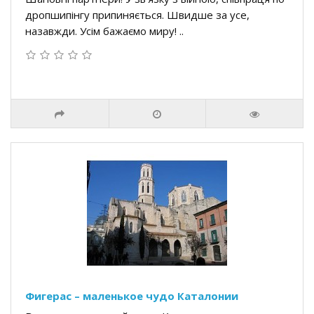
дропшипінгу припиняється. Швидше за усе,
назавжди. Усім бажаємо миру! ..
Фигерас – маленькое чудо Каталонии