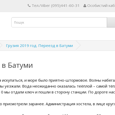
Тел./Viber (095)441-60-31
Особистий каб
Грузия 2019 год. Переезд в Батуми
 в Батуми
ла искупаться, и море было приятно-штормовое. Волны набег
 мы уезжали. Вода неожиданно оказалась теёплой – самой тёп
0 мы отдали ключ и пошли в сторону станции. По дороге нас
о присмотрели заранее. Администрация хостела, в лице круг