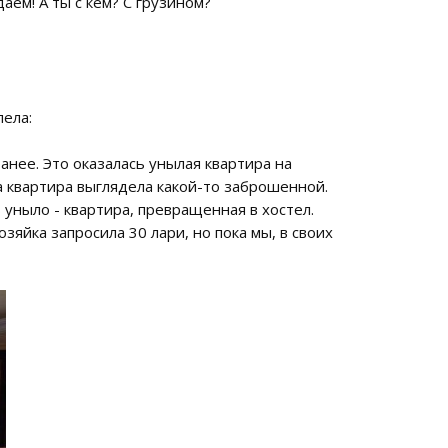
аем! А ты с кем? С грузином?
пела:
анее. Это оказалась унылая квартира на
ма квартира выглядела какой-то заброшенной.
 уныло - квартира, превращенная в хостел.
озяйка запросила 30 лари, но пока мы, в своих