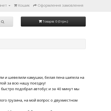
інет
Кошик
Оформлення замовлення
Товарів: 0 (0 грн.)
али и шевелили камушки, белая пена шипела на
лой за всю нашу поездку!
 быстро подобрал автобус и за 40 минут мы
лого грузина, на мой вопрос о двухместном