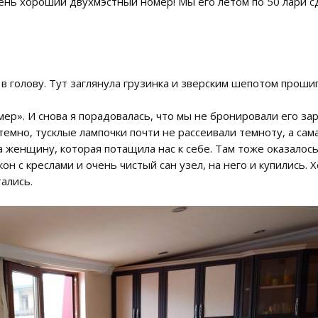
ень хороший двухмэстный номер! Мы его летом по 50 лари сд
в голову. Тут заглянула грузинка и зверским шепотом проши
ер». И снова я порадовалась, что мы не бронировали его зар
 темно, тусклые лампочки почти не рассеивали темноту, а са
 женщину, которая потащила нас к себе. Там тоже оказалось
он с креслами и очень чистый сан узел, на него и купились. Х
ались.