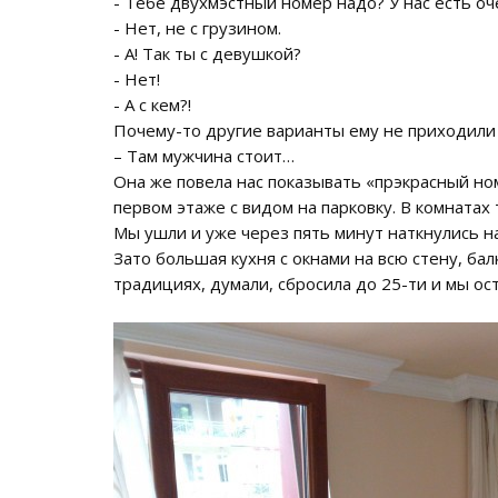
- Тебе двухмэстный номер надо? У нас есть оч
- Нет, не с грузином.
- А! Так ты с девушкой?
- Нет!
- А с кем?!
Почему-то другие варианты ему не приходили 
– Там мужчина стоит…
Она же повела нас показывать «прэкрасный ном
первом этаже с видом на парковку. В комнатах
Мы ушли и уже через пять минут наткнулись на
Зато большая кухня с окнами на всю стену, балк
традициях, думали, сбросила до 25-ти и мы ост