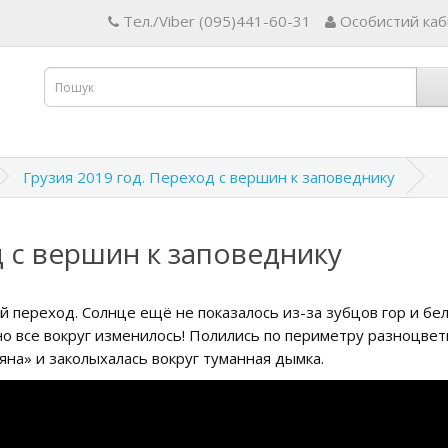
Тел./Viber (095)441-60-31
Особистий каб
Грузия 2019 год. Переход с вершин к заповеднику
д с вершин к заповеднику
 переход. Солнце ещё не показалось из-за зубцов гор и бе
но все вокруг изменилось! Полились по периметру разноцвет
яна» и заколыхалась вокруг туманная дымка.