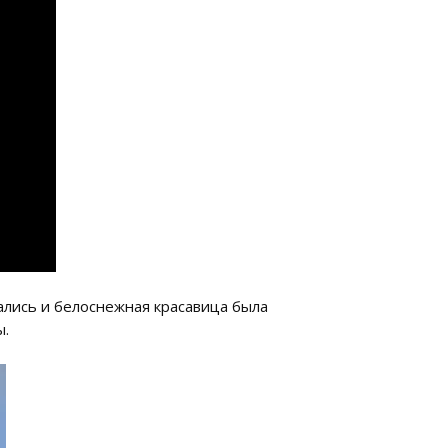
щались и белоснежная красавица была
ы.