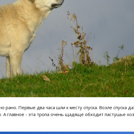
но рано. Первые два часа шли к месту спуска. Возле спуска да
у. А главное - эта тропа очень щадяще обходит пастушье хоз