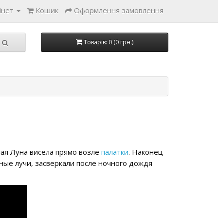
інет
Кошик
Оформлення замовлення
Товарів: 0 (0 грн.)
лая Луна висела прямо возле
палатки
. Наконец
ные лучи, засверкали после ночного дождя