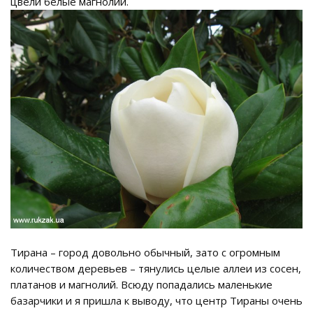
цвели белые магнолии.
Тирана – город довольно обычный, зато с огромным
количеством деревьев – тянулись целые аллеи из сосен,
платанов и магнолий. Всюду попадались маленькие
базарчики и я пришла к выводу, что центр Тираны очень