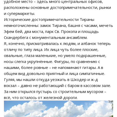
удобное место – здесь много центральных офисов,
расположены основные достопримечательности, рынки
и супермаркеты.
Исторические достопримечательности Тираны
немногочисленны: замок Тирана, башня с часами, мечеть
Эфем бей, два моста, парк Св. Прокопа и площадь
Скандербега с монументальным ансамблем.
Я, конечно, присматривалась к людям, и албанок теперь
отличу по типу лица. Их лица чуть более плоские,
овальные, глаза маленькие, но умело подкрашенные,
носы слегка укрупнённые. Фигуры, по сравнению с
нашими, более ровные – не напоминают гитары. А в
общем вид довольно приятный и лица симпатичные.
Гуляя, мы нашли откуда уезжать в Шкодер и ж-д
вокзал – давно не работающий с баром в кассовом зале.
За ним открылся пустырь со строительным мусором –
всё, что осталось от железной дороги.