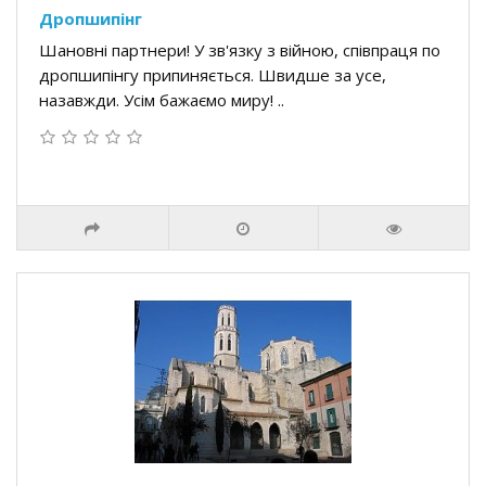
Дропшипінг
Шановні партнери! У зв'язку з війною, співпраця по
дропшипінгу припиняється. Швидше за усе,
назавжди. Усім бажаємо миру! ..