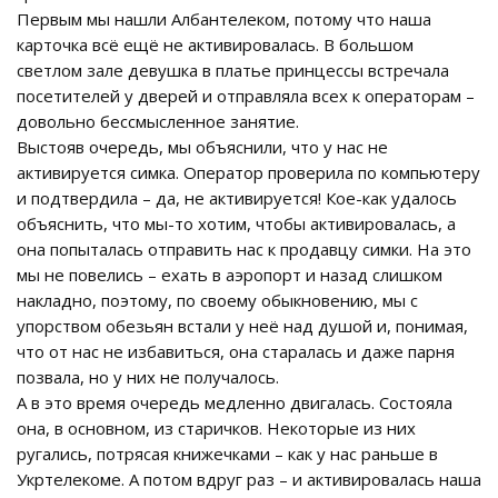
Первым мы нашли Албантелеком, потому что наша
карточка всё ещё не активировалась. В большом
светлом зале девушка в платье принцессы встречала
посетителей у дверей и отправляла всех к операторам –
довольно бессмысленное занятие.
Выстояв очередь, мы объяснили, что у нас не
активируется симка. Оператор проверила по компьютеру
и подтвердила – да, не активируется! Кое-как удалось
объяснить, что мы-то хотим, чтобы активировалась, а
она попыталась отправить нас к продавцу симки. На это
мы не повелись – ехать в аэропорт и назад слишком
накладно, поэтому, по своему обыкновению, мы с
упорством обезьян встали у неё над душой и, понимая,
что от нас не избавиться, она старалась и даже парня
позвала, но у них не получалось.
А в это время очередь медленно двигалась. Состояла
она, в основном, из старичков. Некоторые из них
ругались, потрясая книжечками – как у нас раньше в
Укртелекоме. А потом вдруг раз – и активировалась наша