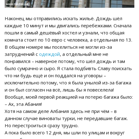
Наконец мы отправились искать жильё. Дождь шёл
каждые 10 минут и мы двигались перебежками. Сначала
пошли в самый дешёвый хостел и узнали, что общая
комната стоит по 10 евро с человека, а отдельная по 13.
В общем номере мы поселиться не могли из-за
затруднений с
одеждой
, а отдельный мне не
понравился – наверное потому, что шёл дождь и там
было сумрачно и сыро. Я стала подбивть Славу поискать
что ни будь ещё и он поддался на уговоры –
исключительно потому, что я была унылой из-за багажа
и он был согласен на всё, лишь бы я повеселела!
Вообще, моей первой реакцией на потерю багажа было:
– Ах, эта Абания!
Хотя на самом деле Албания здесь не при чём – в
данном случае виноваты турки, не передавшие багаж.
Но перестроиться сразу трудно.
А пока было всего 12 дня, мы шли по улицам и вокруг