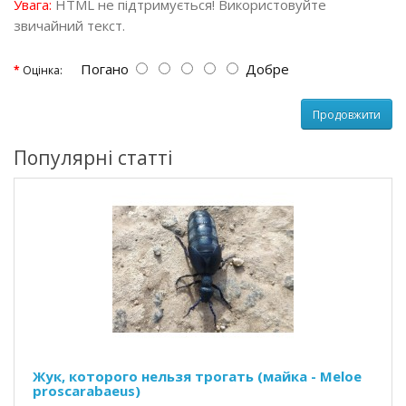
Увага:
HTML не підтримується! Використовуйте
звичайний текст.
Погано
Добре
Оцінка:
Продовжити
Популярні статті
Жук, которого нельзя трогать (майка - Meloe
proscarabaeus)