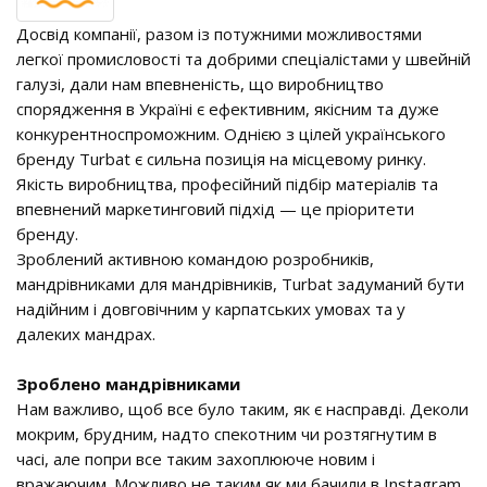
Досвід компанії, разом із потужними можливостями
легкої промисловості та добрими спеціалістами у швейній
галузі, дали нам впевненість, що виробництво
спорядження в Україні є ефективним, якісним та дуже
конкурентноспроможним. Однією з цілей українського
бренду Turbat є сильна позиція на місцевому ринку.
Якість виробництва, професійний підбір матеріалів та
впевнений маркетинговий підхід — це пріоритети
бренду.
Зроблений активною командою розробників,
мандрівниками для мандрівників, Turbat задуманий бути
надійним і довговічним у карпатських умовах та у
далеких мандрах.
Зроблено мандрівниками
Нам важливо, щоб все було таким, як є насправді. Деколи
мокрим, брудним, надто спекотним чи розтягнутим в
часі, але попри все таким захоплююче новим і
вражаючим. Можливо не таким як ми бачили в Instagram,