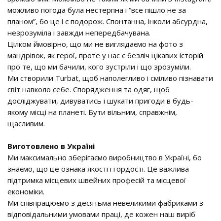
можливо погода була нестерпна і “все пішло не за
планом”, бо це і є подорож. Спонтанна, інколи абсурдна,
незрозуміла і завжди непередбачувана.
Цілком ймовірно, що ми не виглядаємо на фото з
мандрівок, як герої, проте у нас є безліч цікавих історій
про те, що ми бачили, кого зустріли і що зрозуміли.
Ми створили Turbat, щоб наполегливо і сміливо пізнавати
світ навколо себе. Спорядження та одяг, щоб
досліджувати, дивуватись і шукати пригоди в будь-
якому місці на планеті. Бути вільним, справжнім,
щасливим.
Виготовлено в Україні
Ми максимально зберігаємо виробництво в Україні, бо
знаємо, що це ознака якості і гордості. Це важлива
підтримка місцевих швейних професій та місцевої
економіки.
Ми співпрацюємо з десятьма невеликими фабриками з
відповідальними умовами праці, де кожен наш виріб