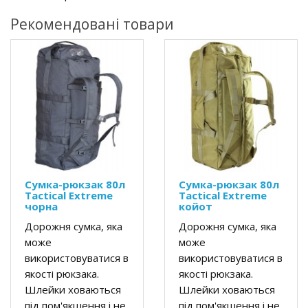
Рекомендовані товари
Сумка-рюкзак 80л
Сумка-рюкзак 80л
Tactical Extreme
Tactical Extreme
чорна
койот
Дорожня сумка, яка
Дорожня сумка, яка
може
може
використовуватися в
використовуватися в
якості рюкзака.
якості рюкзака.
Шлейки ховаються
Шлейки ховаються
під пом'якшення і не
під пом'якшення і не