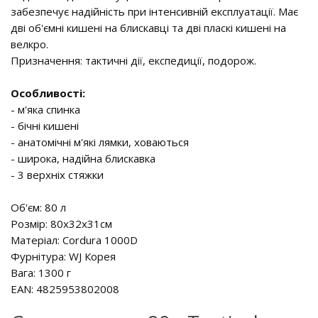
забезпечує надійність при інтенсивній експлуатації. Має
дві об'ємні кишені на блискавці та дві пласкі кишені на
велкро.
Призначення: тактичні дії, експедиції, подорож.
Особливості:
- м'яка спинка
- бічні кишені
- анатомічні м'які лямки, ховаються
- широка, надійна блискавка
- 3 верхніх стяжки
Об'єм: 80 л
Розмір: 80х32х31см
Матеріал: Cordura 1000D
Фурнітура: WJ Корея
Вага: 1300 г
EAN: 4825953802008