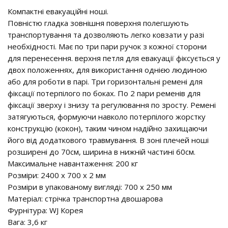
Компактні евакуаційні ноші.
Повністю гладка зовнішня поверхня полегшують
транспортування та дозволяють легко ковзати у разі
необхідності. Має по три пари ручок з кожної сторони
для перенесення. верхня петля для евакуації фіксується у
двох положеннях, для використання однією людиною
або для роботи в парі. Три горизонтальні ремені для
фіксації потерпілого по боках. По 2 пари ременів для
фіксації зверху і знизу та регулювання по зросту. Ремені
затягуються, формуючи навколо потерпілого жорстку
конструкцію (кокон), таким чином надійно захищаючи
його від додаткового травмування. В зоні плечей ноші
розширені до 70см, ширина в нижній частині 60см.
Максимальне навантаження: 200 кг
Розміри: 2400 х 700 х 2 мм
Розміри в упакованому вигляді: 700 х 250 мм
Матеріал: стрічка транспортна двошарова
Фурнітура: WJ Корея
Вага: 3,6 кг