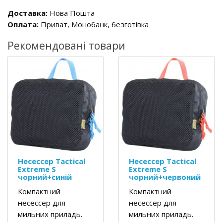
Доставка:
Нова Пошта
Оплата:
Приват, Монобанк, безготівка
Рекомендовані товари
Несессер Tactical
Несессер Tactical
Extreme S
Extreme S
чорний+синій
чорний+червоний
Компактний
Компактний
несессер для
несессер для
мильних приладь.
мильних приладь.