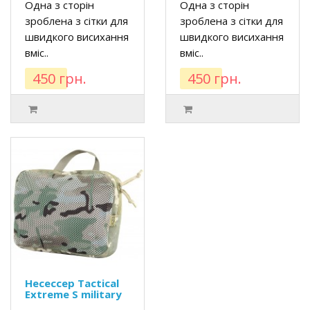
Одна з сторін
Одна з сторін
зроблена з сітки для
зроблена з сітки для
швидкого висихання
швидкого висихання
вміс..
вміс..
450 грн.
450 грн.
Несессер Tactical
Extreme S military