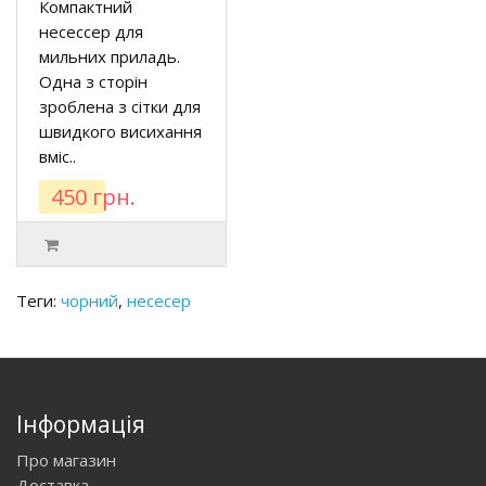
Компактний
несессер для
мильних приладь.
Одна з сторін
зроблена з сітки для
швидкого висихання
вміс..
450 грн.
Теги:
чорний
,
несесер
Інформація
Про магазин
Доставка