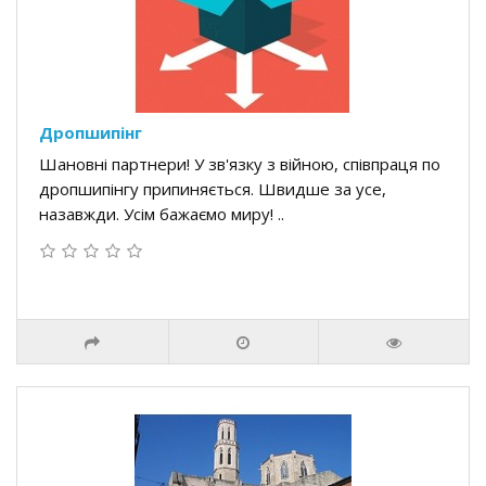
Дропшипінг
Шановні партнери! У зв'язку з війною, співпраця по
дропшипінгу припиняється. Швидше за усе,
назавжди. Усім бажаємо миру! ..