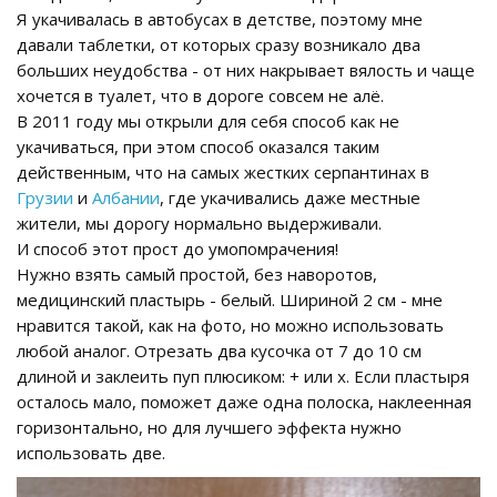
Я укачивалась в автобусах в детстве, поэтому мне
давали таблетки, от которых сразу возникало два
больших неудобства - от них накрывает вялость и чаще
хочется в туалет, что в дороге совсем не алё.
В 2011 году мы открыли для себя способ как не
укачиваться, при этом способ оказался таким
действенным, что на самых жестких серпантинах в
Грузии
и
Албании
, где укачивались даже местные
жители, мы дорогу нормально выдерживали.
И способ этот прост до умопомрачения!
Нужно взять самый простой, без наворотов,
медицинский пластырь - белый. Шириной 2 см - мне
нравится такой, как на фото, но можно использовать
любой аналог. Отрезать два кусочка от 7 до 10 см
длиной и заклеить пуп плюсиком: + или х. Если пластыря
осталось мало, поможет даже одна полоска, наклеенная
горизонтально, но для лучшего эффекта нужно
использовать две.