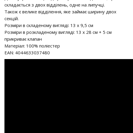
складається з двох відділень, одне на липучці.
Також є велике відділення, яке займає ширину двох
секцій.
Розміри в складеному вигляді: 13 х 9,5 см
Розміри в розкладеному вигляді: 13 х 28 см + 5 см
прикриває клапан
Матеріал: 100% поліестер
EAN: 4044633037480