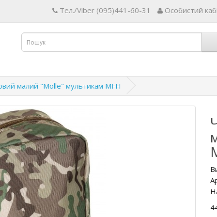
Тел./Viber (095)441-60-31
Особистий каб
овий малий "Molle" мультикам MFH
В
А
Н
4