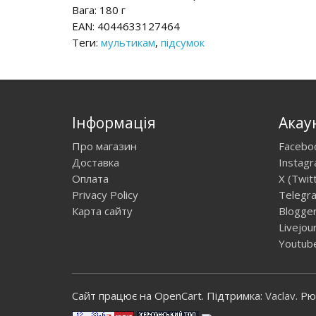
Вага: 180 г
EAN: 4044633127464
Теги:
мультикам
,
підсумок
Інформація
Акау
Про магазин
Facebo
Доставка
Instag
Оплата
X (Twit
Privacy Policy
Telegr
Карта сайту
Blogge
Livejou
Youtub
Сайт працює на OpenCart. Підтримка:
Vaclav
. Р