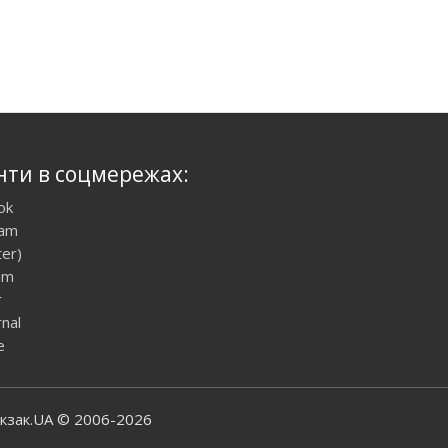
нти в соцмережах:
ok
ram
ter)
am
r
rnal
e
юкзак.UA © 2006-2026