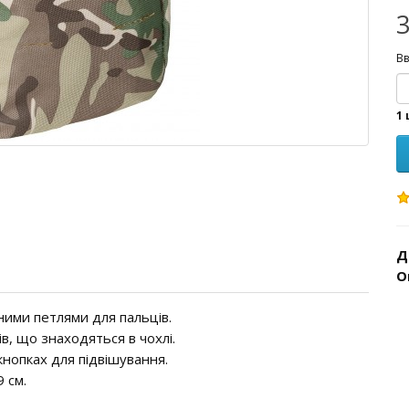
3
Вв
1 
Д
О
ними петлями для пальців.
ів, що знаходяться в чохлі.
 кнопках для підвішування.
 см.