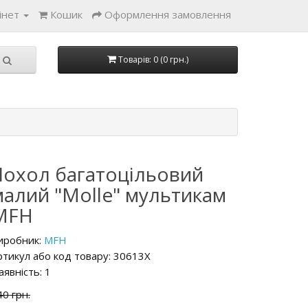
інет
Кошик
Оформлення замовлення
Товарів: 0 (0 грн.)
Чохол багатоцільовий
малий "Molle" мультикам
MFH
иробник:
MFH
ртикул або код товару: 30613X
аявність: 1
40 грн.