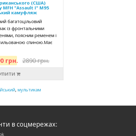
риканського (США)
 MFH "Assault I" M95
ький камуфляж
ий багатоцільовий
ак із фронтальними
нями, поясним ременем і
тильованою спиною.Має
0 грн.
2890 грн.
УПИТИ
ійський
,
мультикам
нти в соцмережах:
ok