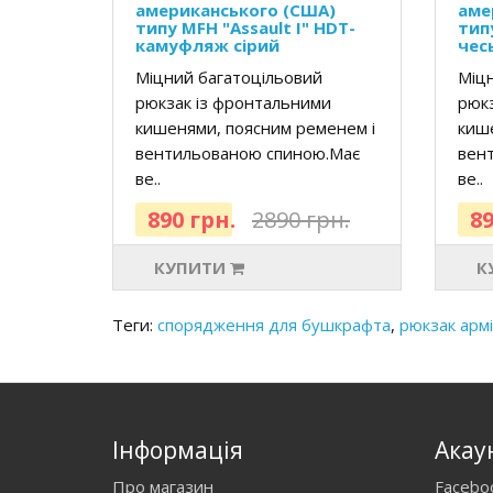
американського (США)
аме
типу MFH "Assault I" HDT-
типу
камуфляж сірий
чес
Міцний багатоцільовий
Міцн
рюкзак із фронтальними
рюкз
кишенями, поясним ременем і
кише
вентильованою спиною.Має
вен
ве..
ве..
890 грн.
2890 грн.
89
КУПИТИ
К
Теги:
спорядження для бушкрафта
,
рюкзак арм
Інформація
Акау
Про магазин
Facebo