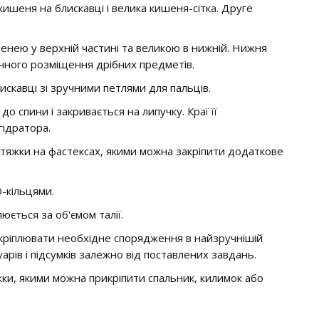
кишеня на блискавці і велика кишеня-сітка. Друге
ею у верхній частині та великою в нижній. Нижня
учного розміщення дрібних предметів.
искавці зі зручними петлями для пальців.
о спини і закривається на липучку. Краї її
гідратора.
стяжки на фастексах, якими можна закріпити додаткове
D-кільцями.
юється за об'ємом талії.
акріплювати необхідне спорядження в найзручнішій
арів і підсумків залежно від поставлених завдань.
жки, якими можна прикріпити спальник, килимок або