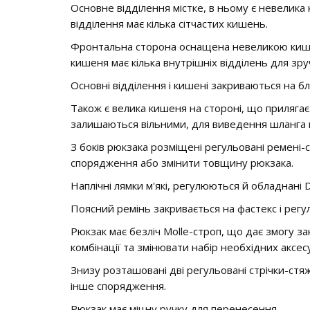
Основне відділення містке, в ньому є невелика 
відділення має кілька сітчастих кишень.
Фронтальна сторона оснащена невеликою кишен
кишеня має кілька внутрішніх відділень для зр
Основні відділення і кишені закриваються на бл
Також є велика кишеня на стороні, що прилягає д
залишаються вільними, для виведення шланга 
З боків рюкзака розміщені регульовані ремені-
спорядження або змінити товщину рюкзака.
Наплічні лямки м'які, регулюються й обладнані 
Поясний ремінь закривається на фастекс і регул
Рюкзак має безліч Molle-строп, що дає змогу з
комбінації та змінювати набір необхідних аксесу
Знизу розташовані дві регульовані стрічки-стя
інше спорядження.
Рюкзак має міцну ручку для перенесення.