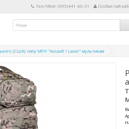
Тел./Viber (095)441-60-31
Особистий каб
кого (США) типу MFH "Assault I Laser" мультикам
т
В
А
Н