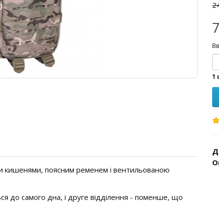
2
7
Вв
1 
Д
О
ми кишенями, поясним ременем і вентильованою
ся до самого дна, і друге відділення - поменше, що