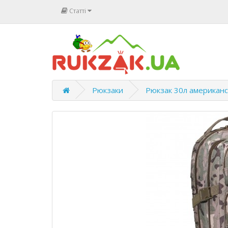
Статті
Рюкзаки
Рюкзак 30л американсь