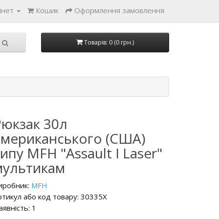
інет
Кошик
Оформлення замовлення
Товарів: 0 (0 грн.)
Рюкзак 30л
американського (США)
ипу MFH "Assault I Laser"
мультикам
иробник:
MFH
ртикул або код товару: 30335X
аявність: 1