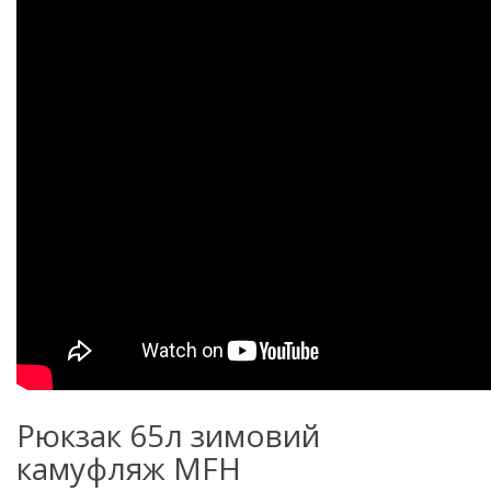
Рюкзак 65л зимовий
камуфляж MFH