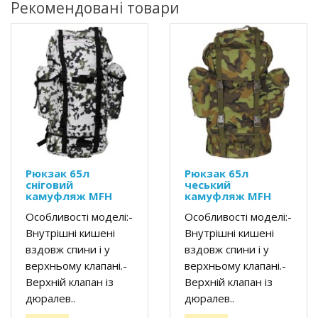
Рекомендовані товари
Рюкзак 65л
Рюкзак 65л
сніговий
чеський
камуфляж MFH
камуфляж MFH
Особливості моделі:-
Особливості моделі:-
Внутрішні кишені
Внутрішні кишені
вздовж спини і у
вздовж спини і у
верхньому клапані.-
верхньому клапані.-
Верхній клапан із
Верхній клапан із
дюралев..
дюралев..