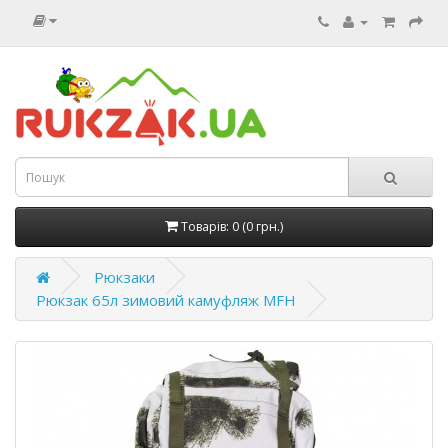
Товарів: 0 (0 грн.)
Рюкзаки
Рюкзак 65л зимовий камуфляж MFH