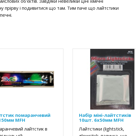
слових об'єктів. Завдяки невеликій ціні хімічні
у прірву і подивитися що там. Тим паче що лайтстики
печні.
тстик помаранчевий
Набір міні-лайтстиків
150мм MFH
10шт. 6x50мм MFH
аранчевий лайтстик в
Лайтстики (lightstick,
відуальній
glowstick, паличка, що