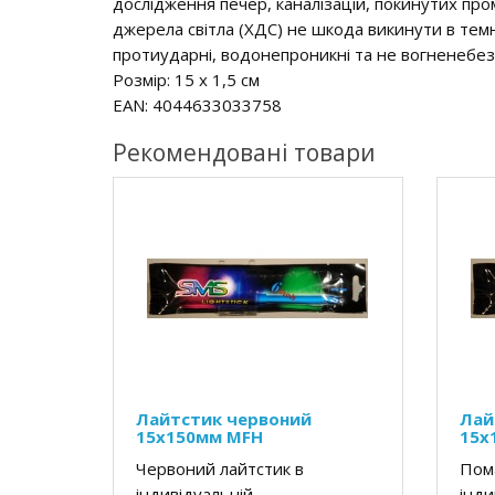
дослідження печер, каналізацій, покинутих проми
джерела світла (ХДС) не шкода викинути в темн
протиударні, водонепроникні та не вогненебез
Розмір: 15 x 1,5 см
EAN: 4044633033758
Рекомендовані товари
Лайтстик червоний
Лай
15x150мм MFH
15x
Червоний лайтстик в
Пом
індивідуальній
інди