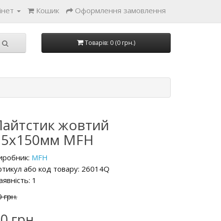
інет
Кошик
Оформлення замовлення
Товарів: 0 (0 грн.)
Лайтстик жовтий
15x150мм MFH
иробник:
MFH
ртикул або код товару: 26014Q
аявність: 1
 грн.
0 грн.