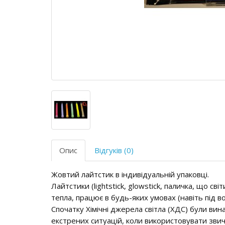
Опис
Відгуків (0)
Жовтий лайтстик в індивідуальній упаковці.
Лайтстики (lightstick, glowstick, паличка, що св
тепла, працює в будь-яких умовах (навіть під во
Спочатку Хімічні джерела світла (ХДС) були ви
екстрених ситуацій, коли використовувати зви