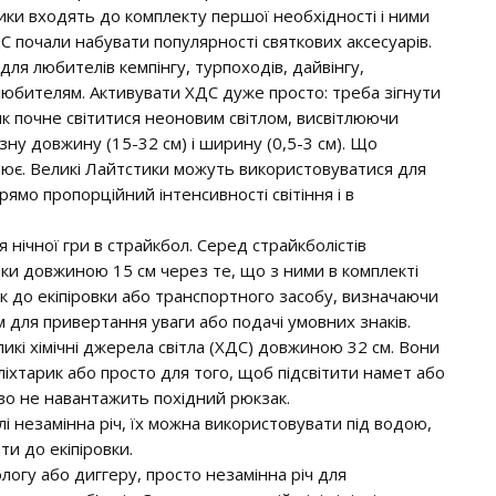
тики входять до комплекту першої необхідності і ними
 почали набувати популярності святкових аксесуарів.
для любителів кемпінгу, турпоходів, дайвінгу,
любителям. Активувати ХДС дуже просто: треба зігнути
ик почне світитися неоновим світлом, висвітлюючи
зну довжину (15-32 см) і ширину (0,5-3 см). Що
інює. Великі Лайтстики можуть використовуватися для
рямо пропорційний інтенсивності світіння і в
 нічної гри в страйкбол. Серед страйкболістів
ки довжиною 15 см через те, що з ними в комплекті
к до екіпіровки або транспортного засобу, визначаючи
им для привертання уваги або подачі умовних знаків.
икі хімічні джерела світла (ХДС) довжиною 32 см. Вони
іхтарик або просто для того, щоб підсвітити намет або
иво не навантажить похідний рюкзак.
лі незамінна річ, їх можна використовувати під водою,
ти до екіпіровки.
логу або диггеру, просто незамінна річ для