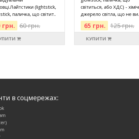
овці.Лайтстики (lightstick,
світиться, або ХДС) - хімі
stick, паличка, що світит..
джерело світла, що не ви.
 грн.
60 грн.
65 грн.
125 грн.
УПИТИ
КУПИТИ
нти в соцмережах:
ok
ram
ter)
am
r