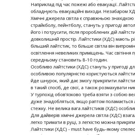
Наприклад під час пожежі або евакуації. Лайтс
обладнують евакуаційні виходи. Незабаром ХДС
Хімічні джерела світла є справжньою знахідкою 
страйкболу, пейнтболу, стануть у пригоді авто
його і потрусити, після пророблених дій лайтст
довколишній простір. Лайтстики (ХДС) мають рі
більший лайтстик, то більше світла він випром
освітлення невеликих приміщень. Час світіння п
середньому становить 8-10 годин.
Особливо лайтстики (ХДС) стануть у пригоді для
особливою популярністю користуються лайтсти
йде шнурок, який дає змогу прикріпити лайтсти
в такий спосіб, де свої, а також розмахувати н
У турпохід обов'язково треба взяти з собою вел
дуже знадобляться, якщо раптом поламається л
стежку. Не велика вага лайтстиків (ХДС) особл
Для дайверів хімічні джерела світла (ХДС) взага
легко тримати в руці, з легкістю можна прикріпи
Лайтстики (ХДС) - must have будь-якому спелео