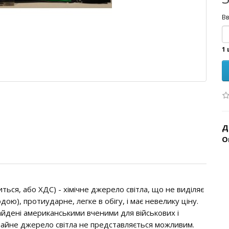
Вв
1 
Д
О
ітиться, або ХДС) - хімічне джерело світла, що не виділяє
дою), протиударне, легке в обігу, і має невелику ціну.
найдені американськими вченими для військових і
чайне джерело світла не представляється можливим.