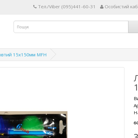
Тел./Viber (095)441-60-31
Особистий каб
овтий 15x150мм MFH
В
А
Н
60
3