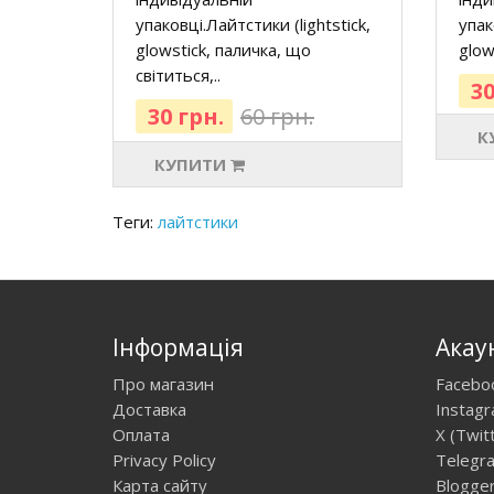
упаковці.Лайтстики (lightstick,
упак
glowstick, паличка, що
glow
світиться,..
30
30 грн.
60 грн.
К
КУПИТИ
Теги:
лайтстики
Інформація
Акау
Про магазин
Facebo
Доставка
Instag
Оплата
X (Twit
Privacy Policy
Telegr
Карта сайту
Blogge