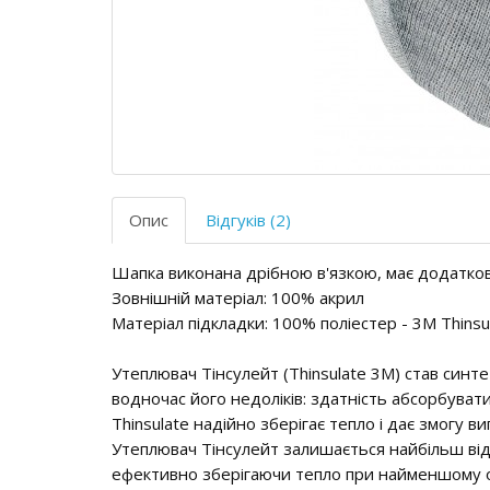
Опис
Відгуків (2)
Шапка виконана дрібною в'язкою, має додатков
Зовнішній матеріал: 100% акрил
Матеріал підкладки: 100% поліестер - 3M Thinsu
Утеплювач Тінсулейт (Thinsulate 3M) став син
водночас його недоліків: здатність абсорбуват
Thinsulate надійно зберігає тепло і дає змогу в
Утеплювач Тінсулейт залишається найбільш від
ефективно зберігаючи тепло при найменшому о