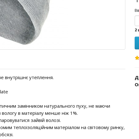
Вв
2 
е внутрішнє утеплення.
Д
О
late
тетичним замінником натурального пуху, не маючи
и вологу в матеріалу менше ніж 1%.
ипаровуватися зайвій волозі.
омим теплоізоляційним матеріалом на світовому ринку,
бсязі.