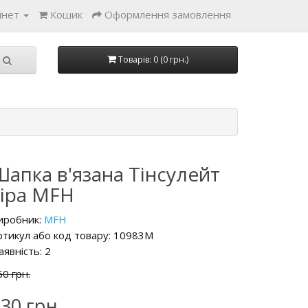
інет
Кошик
Оформлення замовлення
Товарів: 0 (0 грн.)
Шапка в'язана Тінсулейт
сіра MFH
иробник:
MFH
ртикул або код товару: 10983M
аявність: 2
60 грн.
30 грн.