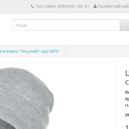
Тел./Viber (095)441-60-31
Особистий каб
 в'язана Тінсулейт сіра MFH
В
А
Н
2
1