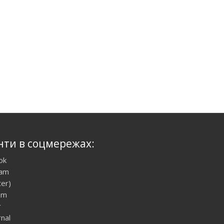
нти в соцмережах:
ok
ram
ter)
am
r
rnal