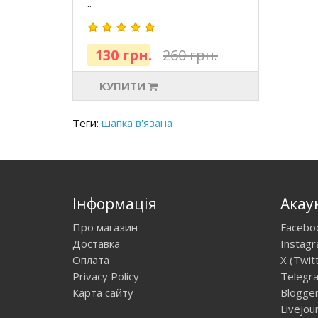
..
130 грн.
260 грн.
КУПИТИ
Теги:
шапка в'язана
Інформація
Акау
Про магазин
Facebo
Доставка
Instag
Оплата
X (Twit
Privacy Policy
Telegr
Карта сайту
Blogge
Livejou