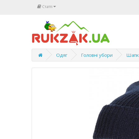
Статті
Одяг
Головні убори
Шапка