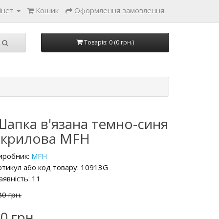
інет
Кошик
Оформлення замовлення
Товарів: 0 (0 грн.)
Шапка в'язана темно-синя
акрилова MFH
иробник:
MFH
ртикул або код товару: 10913G
аявність: 11
80 грн.
0 грн.