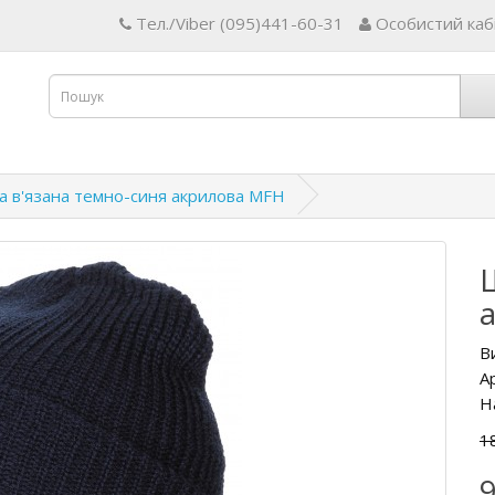
Тел./Viber (095)441-60-31
Особистий каб
 в'язана темно-синя акрилова MFH
В
А
Н
1
9