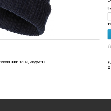
Вв
11
икові шви тонкі, акуратні.
Д
О