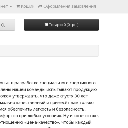
інет
Кошик
Оформлення замовлення
Товарів: 0 (0 грн.)
 опыт в разработке специального спортивного
 Члены нашей команды испытывают продукцию
ожем утверждать, что даже спустя 30 лет
мально качественный и принесёт вам только
ся обеспечить легкость и безопасность,
мфортно при любых условиях. Ну и конечно же,
отношению «цена-качество», чтобы каждый