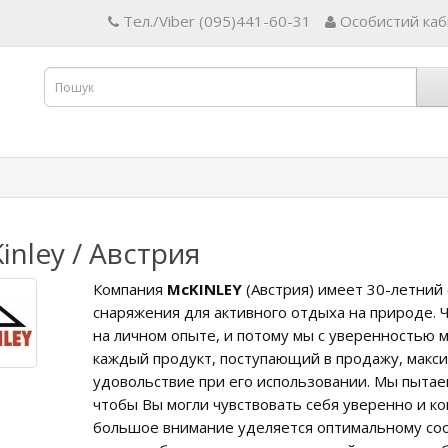
Тел./Viber (095)441-60-31
Особистий каб
inley / Австрия
Компания
McKINLEY
(Австрия) имеет 30-летний
снаряжения для активного отдыха на природе.
на личном опыте, и потому мы с уверенностью м
каждый продукт, поступающий в продажу, макси
удовольствие при его использовании. Мы пытаем
чтобы Вы могли чувствовать себя уверенно и ко
большое внимание уделяется оптимальному со