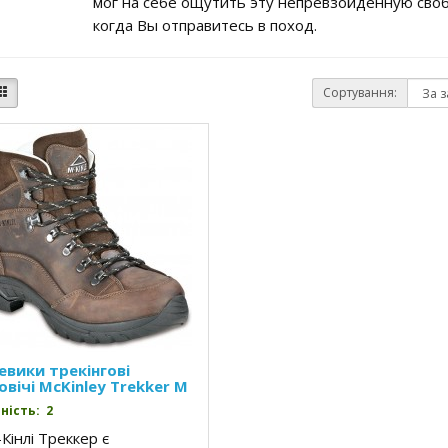
мог на себе ощутить эту непревзойденную сво
когда Вы отправитесь в поход.
Сортування:
евики трекінгові
овічі McKinley Trekker M
ність: 2
Кінлі Треккер є