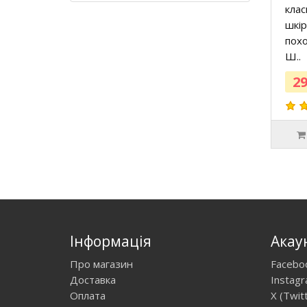
кла
шкір
похо
Ш..
29
Інформація
Акау
Про магазин
Facebo
Доставка
Instag
Оплата
X (Twit