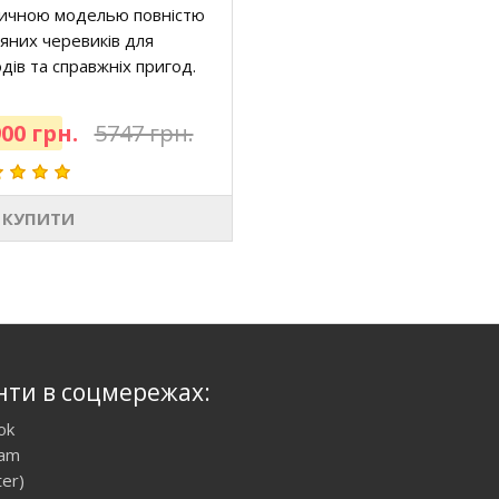
сичною моделью повністю
яних черевиків для
дів та справжніх пригод.
00 грн.
5747 грн.
КУПИТИ
нти в соцмережах:
ok
ram
ter)