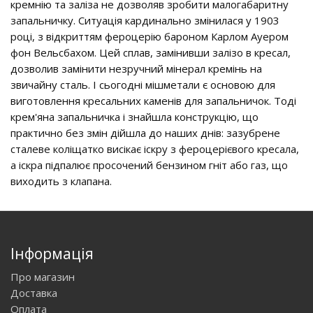
кремнію та заліза не дозволяв зробити малогабаритну
запальничку. Ситуація кардинально змінилася у 1903
році, з відкриттям фероцерію бароном Карлом Ауером
фон Вельсбахом. Цей сплав, замінивши залізо в кресал,
дозволив замінити незручний мінерал кремінь на
звичайну сталь. І сьогодні мішметали є основою для
виготовлення кресальних каменів для запальничок. Тоді
крем'яна запальничка і знайшла конструкцію, що
практично без змін дійшла до наших днів: зазубрене
сталеве коліщатко висікає іскру з фероцерієвого кресала,
а іскра підпалює просочений бензином гніт або газ, що
виходить з клапана.
Інформація
Про магазин
Доставка
Оплата