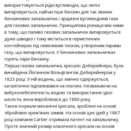
використовуються рідкі вуглеводні, що легко
випаровуються, найчастіше бензин для так званих
бензинових запальничок і зріджені вуглеводневі гази
для газових запальничок. Принципова різниця між ними
в тому, що паливо газових запальничок випаровується
дуже швидко і тому міститься в герметичних
контейнерах під невеликим тиском, утвореним парами
газу, що випаровується. У бензинових запальничках
горять пари бензину.
Перша газова запальничка, кресало Деберейнера, була
винайдена Йоганном Вольфгангом Деберейнером у
1823 році. У ній водень, що хімічно одержується,
каталітично підпалювався на платині. Незважаючи на
вибухонебезпечність водню та використання їдкої
кислоти, вона вироблялася до 1880 року.
Також існували механічні кресала, зроблені на основі
збройових крем'яних замків. На основі цих ідей у 1867
році компанія Cartier отримала патент на запальничку.
Проте значний розмір класичного кресала на основі