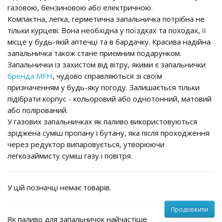
газовою, бензиновою або електричною.
Компактна, легка, герметична запальничка потрібна не
тільки курцеві. Вона необхідна у поїздках та походах, її
місце у будь-якій аптечці та в бардачку. Красива надійна
запальничка також стане приємним подарунком.
Запальнички із захистом від вітру, якими є запальнички
бренда MFH
, чудово справляються зі своїм
призначенням у будь-яку погоду. Залишається тільки
підібрати корпус - кольоровий або однотонний, матовий
або полірований.
У газових запальничках як паливо використовуються
зріджена суміш пропану і бутану, яка після проходження
через редуктор випаровується, утворюючи
легкозаймисту суміш газу і повітря.
У цій позначці немає товарів.
Продовжити
Як паливо для запальничок найчастіше