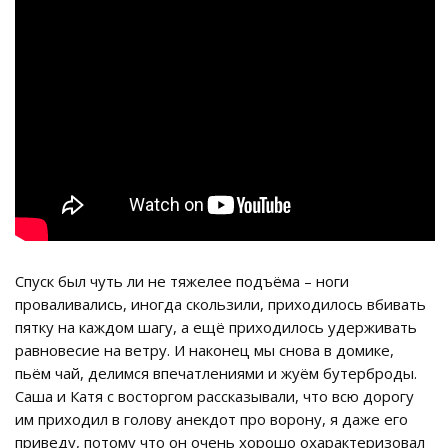
Спуск был чуть ли не тяжелее подъёма – ноги
проваливались, иногда скользили, приходилось вбивать
пятку на каждом шагу, а ещё приходилось удерживать
равновесие на ветру. И наконец мы снова в домике,
пьём чай, делимся впечатлениями и жуём бутерброды.
Саша и Катя с восторгом рассказывали, что всю дорогу
им приходил в голову анекдот про ворону, я даже его
приведу, потому что он очень хорошо охарактеризовал