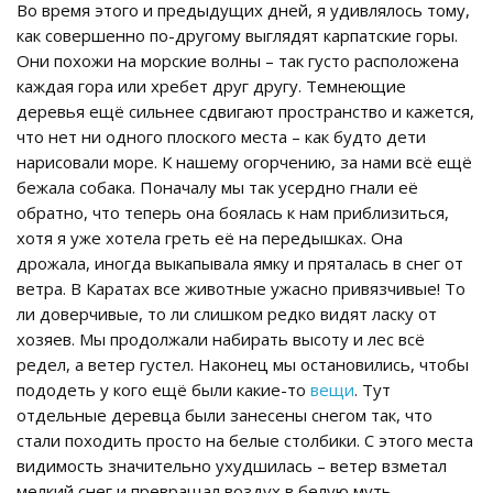
Во время этого и предыдущих дней, я удивлялось тому,
как совершенно по-другому выглядят карпатские горы.
Они похожи на морские волны – так густо расположена
каждая гора или хребет друг другу. Темнеющие
деревья ещё сильнее сдвигают пространство и кажется,
что нет ни одного плоского места – как будто дети
нарисовали море. К нашему огорчению, за нами всё ещё
бежала собака. Поначалу мы так усердно гнали её
обратно, что теперь она боялась к нам приблизиться,
хотя я уже хотела греть её на передышках. Она
дрожала, иногда выкапывала ямку и пряталась в снег от
ветра. В Каратах все животные ужасно привязчивые! То
ли доверчивые, то ли слишком редко видят ласку от
хозяев. Мы продолжали набирать высоту и лес всё
редел, а ветер густел. Наконец мы остановились, чтобы
пододеть у кого ещё были какие-то
вещи
. Тут
отдельные деревца были занесены снегом так, что
стали походить просто на белые столбики. С этого места
видимость значительно ухудшилась – ветер взметал
мелкий снег и превращал воздух в белую муть.