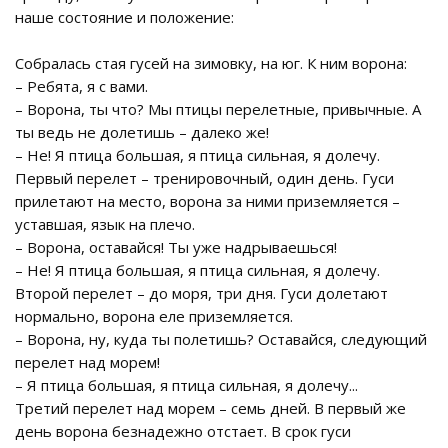
наше состояние и положение:
Собралась стая гусей на зимовку, на юг. К ним ворона:
– Ребята, я с вами.
– Ворона, ты что? Мы птицы перелетные, привычные. А
ты ведь не долетишь – далеко же!
– Не! Я птица большая, я птица сильная, я долечу.
Первый перелет – тренировочный, один день. Гуси
прилетают на место, ворона за ними приземляется –
уставшая, язык на плечо.
– Ворона, оставайся! Ты уже надрываешься!
– Не! Я птица большая, я птица сильная, я долечу.
Второй перелет – до моря, три дня. Гуси долетают
нормально, ворона еле приземляется.
– Ворона, ну, куда ты полетишь? Оставайся, следующий
перелет над морем!
– Я птица большая, я птица сильная, я долечу...
Третий перелет над морем – семь дней. В первый же
день ворона безнадежно отстает. В срок гуси