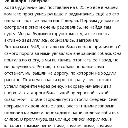
26 января. Говерла!
Хотя будильник был поставлен на 6:25, но все в нашей
комнате проснулись раньше и задвигались ещё до его
сигнала – вот так звала нас Говерла. Первым делом все
смотрели в окно и очень радовались, не найдя там
пургу. Мы разбудили вторую комнату, и все очень
активно задвигались, собирались, завтракали.
Вышли мы в 8:45, что для нас было вполне прилично :) С
самого порога за нами увязалась вчерашняя собака. Она
прыгала по снегу, а мы пытались отогнать её назад, но
не получилось. Решив, что собака попозже сама
отстанет, мы вышли на дорогу, по которой не ходили
раньше. Подъём начался просто сразу – мы только
успели перейти через речку, как сразу начали идти
вверх. И эта дорога была такой прекрасной, такой
сказочной! По обе стороны густо стояли смереки. Снег
покрывал их волнистые лапы, элегантными извивами
скользил к земле и переходил в чаши, полные взбитых
сливок. В проглянувшем Солнце сливки искрились, и
казались самыми пушистыми, сами мягкими, самыми