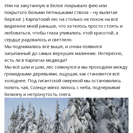
Или на закутанную в белое покрывало фею или
покрытого белыми пятнышками ствола – ну вылитая
берёза! :) Карпатский лес на столько не похож на всё
виденное мной раньше, что хотелось просто стоять и
любоваться, чтобы глаза упивались этой красотой, а
сердце радовалось и светлело.
Мы поднимались всё выше, и снова появился
засыпанный до самых верхушек малинник. Интересно,
есть ли в Карпатах медведи?
Мы всё шли и шли, лес сомкнулся и мы проходили между
громадными деревьями, ощущая, как становится всё
холоднее. Под гигантской смерекой мы остановились
попить чая, Солнце мягко лилось с неба, подчёркивая
белизну и нетронутость снега.