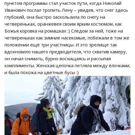
пунктом программы стал участок пути, когда Николай
Иванович послал тропить Лену – увидев, что снег здесь
глубокий, она быстро заскользила по снегу на
четвереньках, оранжевея своим ярким костюмом, как
Божья коровка на ромашках :) Следом за ней, тоже на
четвереньках как зимние насекомые, побежали в том же
положении ещё три участницы. И это зрелище так
вдохновило нашего предводителя, что схватив камеру,
он начал снимать, бурно восхищаясь и рассыпая
комплименты. Женская цепочка петляла между ёлочками,
и была похожа на цветные бусы :)