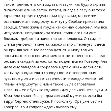
такое трение, что они издавали звуки, как будто скрипят
гигантские ели на ветру. Кстати, иногда в лесу они тоже
скрипели. Бредя отдельными группками, мы всё же
остановились передохнуть, и тут у Серёжи прихватило
сердце. Стало жечь в груди, как он нам объяснил. Мы все
испугались. Испугались за жизнь ставшего нам уже
близким, доброго и приветливого человека. Он сидел,
слегка улыбался, а мне аж жарко стало с перепугу. Здесь
он принял решение возвращаться. Я могу только
восхищаться его пониманием и ответственностью, ведь
он, как и каждый из нас, хотел подняться на Говерлу. Аля
дала ему валидол и собралась идти с ним – должность
жены руководителя в совокупности с невероятным
чувством долга и ответственности, нередко меняет её
планы и маршруты. С ними также была отправлена
Наташа – её обувь не годилась для дальнейшего пути, и
Юра. Але нужен был рядом сильный мужчина, если бы
вдруг Сергею стало хуже. И поскольку Юра уже был на
Говерле, то и сопровождать выпало ему.