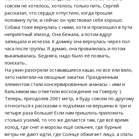
совсем не хотелось, хотелось только пить. Сергей
рассказал, что сердце отпустило, когда прошли
половину пути, и сейчас он чувствовал себя хорошо.
Собака тоже вернулась с ними, хотя и произошел в пути
неприятный эпизод. Она бежала, а потом вдруг
запищала и исчезла. К домику она вернулась через пол
часа после группы. Я думаю, она провалилась и потом
выкапывалась. Бедняга, надо было её позвать,
поискать...
На ужин разогрели остававшиеся каши, но все ели вяло,
зато налегали на овощные закатки. Праздничным
элементом стали консервированные ананасы – ими и
бальзамом мы отметили восхождение на Говерлу :)
Теперь, преодолев 2061 метр, я буду совсем по-другому
относиться к рассказам о подъёмах на вершины в три и
четыре раза больше! Если нам пришлось приложить
столько усилий, то что же делается там, где всё время
холод, где снег и морозы ещё сильнее, где бурные
ветры не дают идти, где Солнце обжигает лицо, а спать