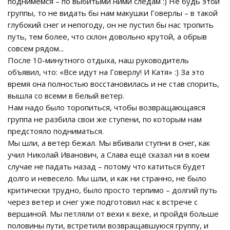
поднимемся – по выбитыми ними следам :) Не будь этой
группы, то не видать бы нам макушки Говерлы – в такой
глубокий снег и непогоду, он не пустил бы нас тропить
путь, тем более, что склон довольно крутой, а обрыв
совсем рядом...
После 10-минутного отдыха, наш руководитель
объявил, что: «Все идут на Говерлу! И Катя» :) За это
время она полностью восстановилась и не став спорить,
вышла со всеми в белый ветер.
Нам надо было торопиться, чтобы возвращающаяся
группа не разбила свои же ступени, по которым нам
предстояло подниматься.
Мы шли, а ветер бежал. Мы вбивали ступни в снег, как
учил Николай Иванович, а Слава ещё сказал ни в коем
случае не падать назад – потому что катиться будет
долго и невесело. Мы шли, и как ни странно, не было
критически трудно, было просто терпимо – долгий путь
через ветер и снег уже подготовил нас к встрече с
вершиной. Мы петляли от вехи к вехе, и пройдя больше
половины пути, встретили возвращавшуюся группу, и