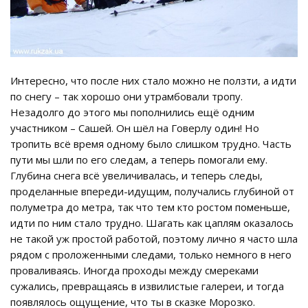
Интересно, что после них стало можно не ползти, а идти
по снегу – так хорошо они утрамбовали тропу.
Незадолго до этого мы пополнились ещё одним
участником – Сашей. Он шёл на Говерлу один! Но
тропить всё время одному было слишком трудно. Часть
пути мы шли по его следам, а теперь помогали ему.
Глубина снега всё увеличивалась, и теперь следы,
проделанные впереди-идущим, получались глубиной от
полуметра до метра, так что тем кто ростом поменьше,
идти по ним стало трудно. Шагать как цаплям оказалось
не такой уж простой работой, поэтому лично я часто шла
рядом с проложенными следами, только немного в него
проваливаясь. Иногда проходы между смереками
сужались, превращаясь в извилистые галереи, и тогда
появлялось ощущение, что ты в сказке Морозко.