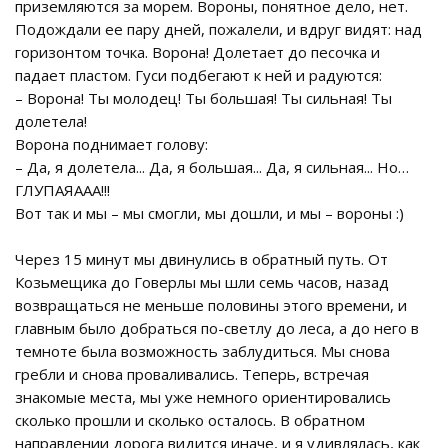
приземляются за морем. Вороны, понятное дело, нет.
Подождали ее пару дней, пожалели, и вдруг видят: над
горизонтом точка. Ворона! Долетает до песочка и
падает пластом. Гуси подбегают к ней и радуются:
– Ворона! Ты молодец! Ты большая! Ты сильная! Ты
долетела!
Ворона поднимает голову:
– Да, я долетела... Да, я большая... Да, я сильная... Но…
ГЛУПАЯААА!!!
Вот так и мы – мы смогли, мы дошли, и мы – вороны :)
Через 15 минут мы двинулись в обратный путь. От
Козьмещика до Говерлы мы шли семь часов, назад
возвращаться не меньше половины этого времени, и
главным было добраться по-светлу до леса, а до него в
темноте была возможность заблудиться. Мы снова
гребли и снова проваливались. Теперь, встречая
знакомые места, мы уже немного ориентировались
сколько прошли и сколько осталось. В обратном
направлении дорога видится иначе, и я удивлялась, как