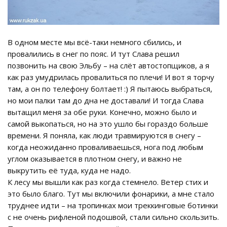
В одном месте мы всё-таки немного сбились, и
провалились в снег по пояс. И тут Слава решил
позвонить на свою Эльбу – на слёт автостопщиков, а я
как раз умудрилась провалиться по плечи! И вот я торчу
там, а он по телефону болтает! :) Я пытаюсь выбраться,
но мои палки там до дна не доставали! И тогда Слава
вытащил меня за обе руки. Конечно, можно было и
самой выкопаться, но на это ушло бы гораздо больше
времени. Я поняла, как люди травмируются в снегу –
когда неожиданно проваливаешься, нога под любым
углом оказывается в плотном снегу, и важно не
выкрутить её туда, куда не надо.
К лесу мы вышли как раз когда стемнело. Ветер стих и
это было благо. Тут мы включили фонарики, а мне стало
труднее идти – на тропинках мои треккинговые ботинки
с не очень рифленой подошвой, стали сильно скользить.