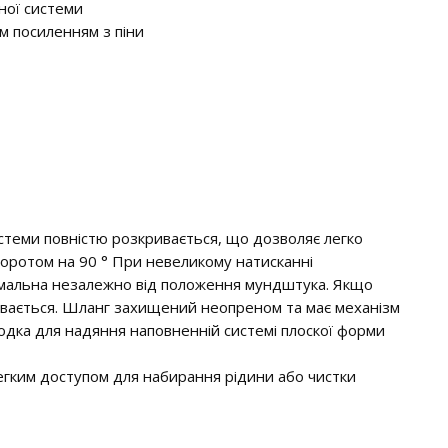
ної системи
м посиленням з піни
стеми повністю розкривається, що дозволяє легко
оворотом на 90 ° При невеликому натисканні
тимальна незалежно від положення мундштука. Якщо
вається. Шланг захищений неопреном та має механізм
одка для надяння наповненній системі плоскої форми
легким доступом для набирання рідини або чистки