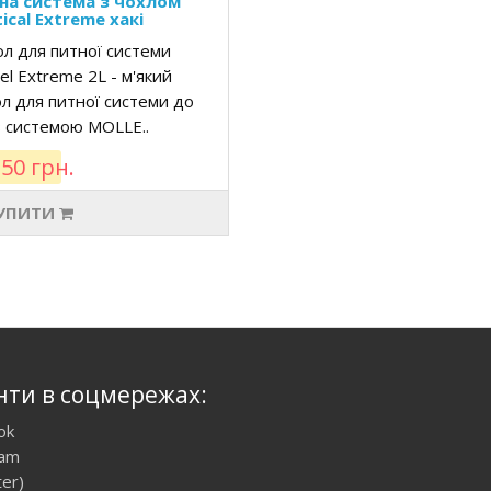
на система з чохлом
ical Extreme хакі
л для питної системи
el Extreme 2L - м'який
л для питної системи до
з системою MOLLE..
50 грн.
УПИТИ
нти в соцмережах:
ok
ram
ter)