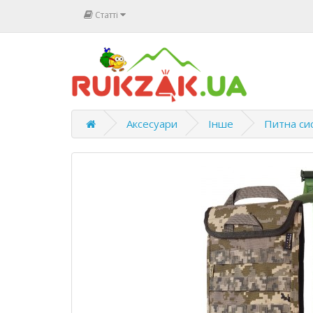
Статті
Аксесуари
Інше
Питна сис