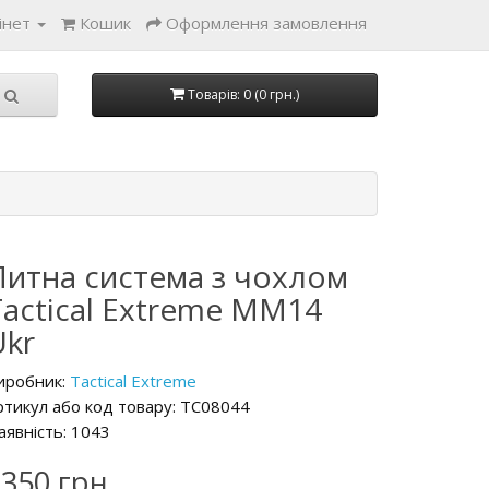
інет
Кошик
Оформлення замовлення
Товарів: 0 (0 грн.)
Питна система з чохлом
Tactical Extreme MM14
Ukr
иробник:
Tactical Extreme
ртикул або код товару: TC08044
аявність: 1043
350 грн.