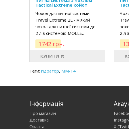
Питна система з чохлом
Пит
Tactical Extreme койот
Tact
Чохол для питної системи
Чохо
Travel Extreme 2L - м'який
Trav
чохол для питної системи до
чохо
2 л з системою MOLLE..
2 л 
1742 грн.
13
КУПИТИ
К
Теги:
гідратор
,
ММ-14
Інформація
Акау
Про магазин
Facebo
Доставка
Instag
Оплата
X (Twit