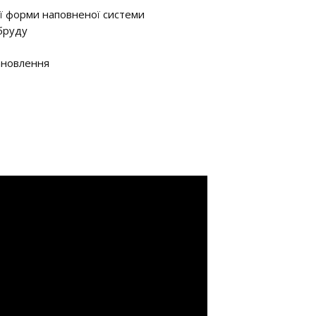
ої форми наповненої системи
 бруду
ановлення