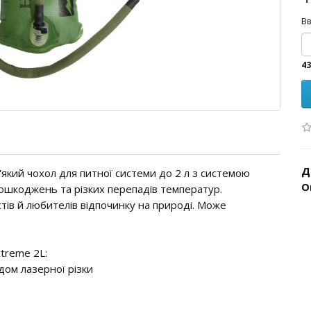
Вв
43
Д
'який чохол для питної системи до 2 л з системою
О
пошкоджень та різких перепадів температур.
тів й любителів відпочинку на природі. Може
xtreme 2L:
дом лазерної різки