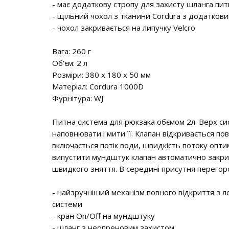
- має додаткову стропу для захисту шланга пит
- щільний чохол з тканини Cordura з додаткови
- чохол закривається на липучку Velcro
Вага: 260 г
Об'єм: 2 л
Розміри: 380 х 180 х 50 мм
Матеріал: Cordura 1000D
Фурнітура: WJ
Питна система для рюкзака обємом 2л. Верх си
наповнювати і мити її. Клапан відкривається п
включається потік води, швидкість потоку оп
випустити мундштук клапан автоматично закри
швидкого зняття. В середині присутня перегор
- найзручніший механізм повного відкриття з 
системи
- кран On/Off на мундштуку
- шланг з неопреновим захистом