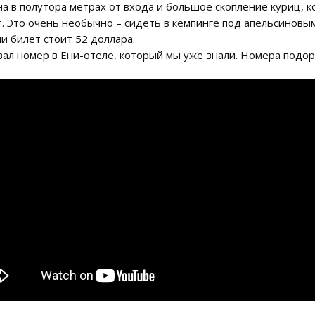
уна в полутора метрах от входа и большое скопление куриц, к
т. Это очень необычно – сидеть в кемпинге под апельсиновы
и билет стоит 52 доллара.
л номер в Ени-отеле, который мы уже знали. Номера подорож