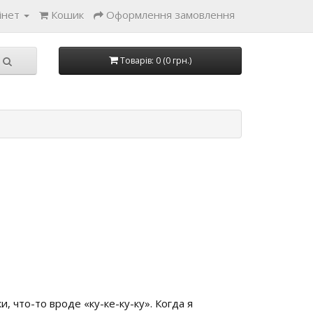
інет
Кошик
Оформлення замовлення
Товарів: 0 (0 грн.)
, что-то вроде «ку-ке-ку-ку». Когда я