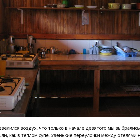
евелился воздух, что только в начале девятого мы выбралис
шли, как в тёплом супе. Узенькие переулочки между отелями 