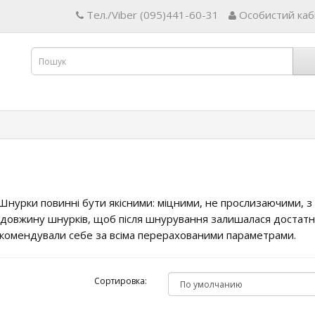
Тел./Viber (095)441-60-31
Особистий каб
 Шнурки повинні бути якісними: міцними, не прослизаючими, з
 довжину шнурків, щоб після шнурування залишалася достат
комендували себе за всіма перерахованими параметрами.
Сортировка: