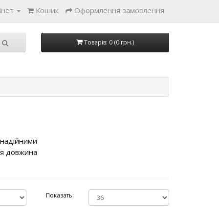
інет
Кошик
Оформлення замовлення
Товарів: 0 (0 грн.)
 надійними
ня довжина
Показать: