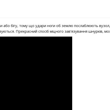
 або бігу, тому що удари ноги об землю послаблюють вузол, а
'язуються. Прекрасний спосіб міцного зав'язування шнурків, м