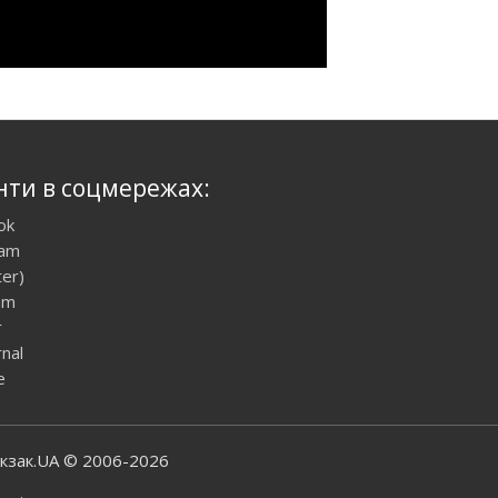
нти в соцмережах:
ok
ram
ter)
am
r
rnal
e
юкзак.UA © 2006-2026