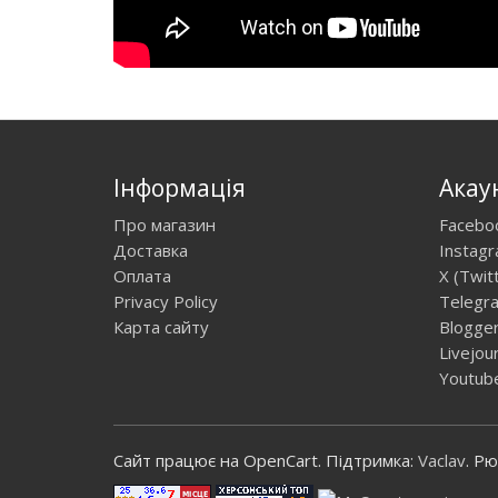
Інформація
Акау
Про магазин
Facebo
Доставка
Instag
Оплата
X (Twit
Privacy Policy
Telegr
Карта сайту
Blogge
Livejou
Youtub
Сайт працює на OpenCart. Підтримка:
Vaclav
. Р