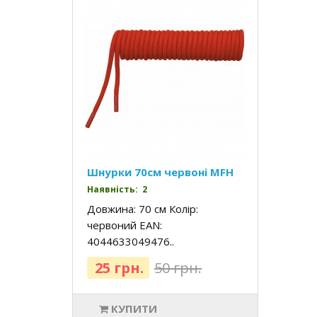
Шнурки 70см червоні MFH
Наявність: 2
Довжина: 70 см Колір:
червоний EAN:
4044633049476..
25 грн.
50 грн.
КУПИТИ