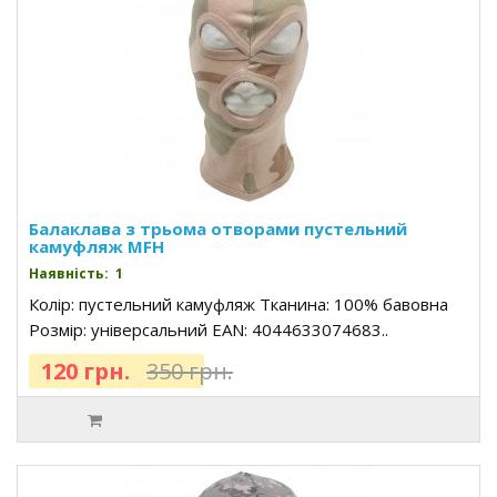
Балаклава з трьома отворами пустельний
камуфляж MFH
Наявність: 1
Колір: пустельний камуфляж Тканина: 100% бавовна
Розмір: універсальний EAN: 4044633074683..
120 грн.
350 грн.