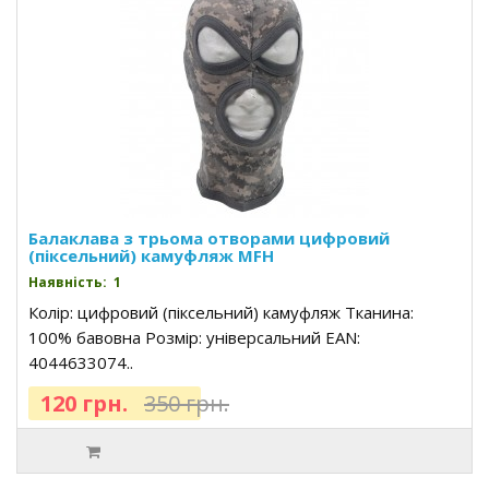
Балаклава з трьома отворами цифровий
(піксельний) камуфляж MFH
Наявність: 1
Колір: цифровий (піксельний) камуфляж Тканина:
100% бавовна Розмір: універсальний EAN:
4044633074..
120 грн.
350 грн.