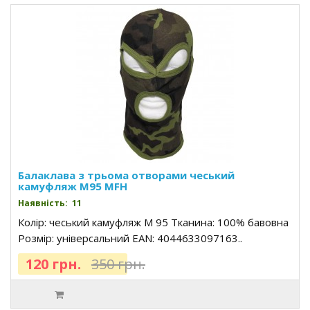
Балаклава з трьома отворами чеський
камуфляж M95 MFH
Наявність: 11
Колір: чеський камуфляж M 95 Тканина: 100% бавовна
Розмір: універсальний EAN: 4044633097163..
120 грн.
350 грн.