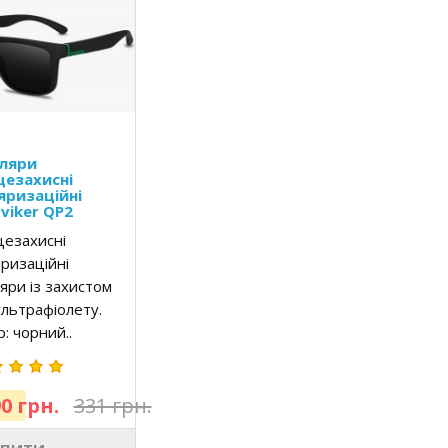
ляри
цезахисні
яризаційні
viker QP2
цезахисні
ризаційні
яри із захистом
ультрафіолету.
р: чорний..
0 грн.
331 грн.