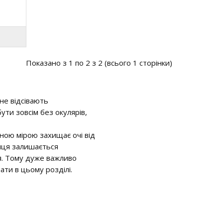
Показано з 1 по 2 з 2 (всього 1 сторінки)
 не відсівають
ти зовсім без окулярів,
вною мірою захищає очі від
иця залишається
я. Тому дуже важливо
ати в цьому розділі.