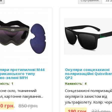
Сортування:
ляри протипилові M44
Окуляри сонцезахисні
риканського типу
поляризаційні Quisvike
но-зелені MFH
QP2
ність: 1
Наявність: 4
сне скло, тканинний
Сонцезахисні поляризацій
л, картонне пакування...
окуляри із захистом від
ультрафіолету. Колір: чор
0 грн.
850 грн.
190 грн.
331 грн.