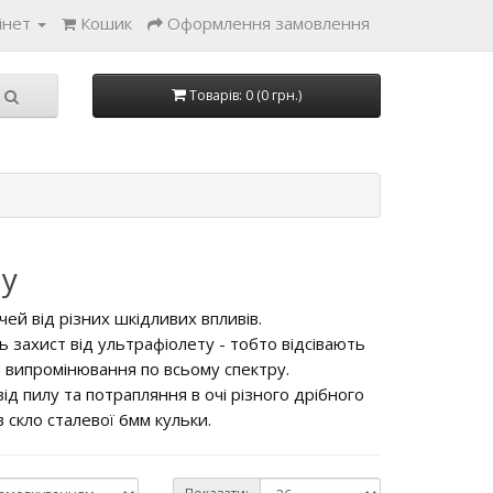
інет
Кошик
Оформлення замовлення
Товарів: 0 (0 грн.)
му
ей від різних шкідливих впливів.
захист від ультрафіолету - тобто відсівають
 випромінювання по всьому спектру.
ід пилу та потрапляння в очі різного дрібного
 скло сталевої 6мм кульки.