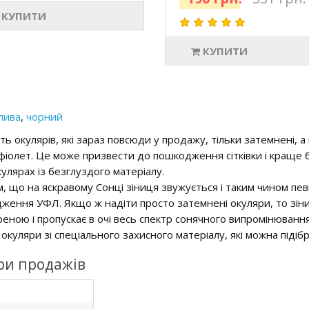
КУПИТИ
КУПИТИ
лива
,
чорний
ть окулярів, які зараз повсюди у продажу, тільки затемнені, а
іолет. Це може призвести до пошкодження сітківки і краще бу
кулярах із безглуздого матеріалу.
ім, що на яскравому Сонці зіниця звужується і таким чином пе
ження УФЛ. Якщо ж надіти просто затемнені окуляри, то зін
еною і пропускає в очі весь спектр сонячного випромінюванн
окуляри зі спеціального захисного матеріалу, які можна підібр
ри продажів