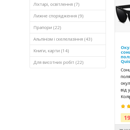
Ліхтарі, освітлення (7)
Лижне спорядження (9)
Прапори (22)
Альпінізм і скелелазіння (43)
Оку
Книги, карти (14)
сон
пол
Quis
Для висотних робіт (22)
Сон
поля
окул
від 
Колі
19