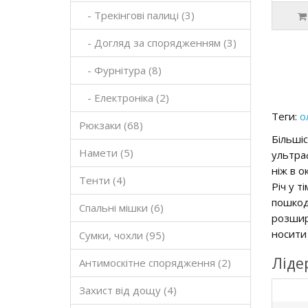
- Трекінгові палиці (3)
- Догляд за спорядженням (3)
- Фурнітура (8)
- Електроніка (2)
Теги:
о
Рюкзаки (68)
Більшіс
Намети (5)
ультраф
ніж в о
Тенти (4)
Річ у т
пошкод
Спальні мішки (6)
розшир
носити 
Сумки, чохли (95)
Ліде
Антимоскітне спорядження (2)
Захист від дощу (4)