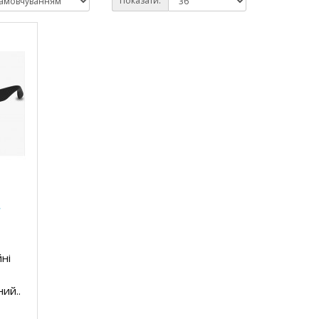
Показати:
r
ні
ний..